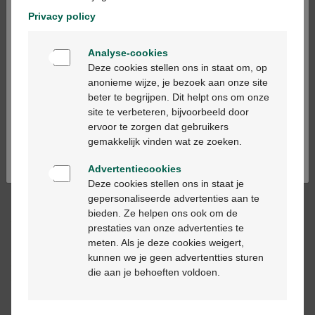
In het geval van derdegraadsbrandwonden moet je meteen
Privacy policy
naar spoed of een ziekenwagen bellen.
Welkom
Een eerste- of tweedegraadsbrandwonde kan je echter zelf
Analyse-cookies
Bienvenue
verzorgen.
Deze cookies stellen ons in staat om, op
Het verdient evenwel aanbeveling om toch medische hulp
anonieme wijze, je bezoek aan onze site
in te roepen in de volgende gevallen:
beter te begrijpen. Dit helpt ons om onze
Ga verder in het nederlands
site te verbeteren, bijvoorbeeld door
Een baby of een jong kind heeft een brandwonde
ervoor te zorgen dat gebruikers
opgelopen
Continuez en français
gemakkelijk vinden wat ze zoeken.
De brandwonde bevindt zich ter hoogte van het gezicht
of de hals
Advertentiecookies
De brandwonde is groter dan een muntstuk van 2 euro.
Deze cookies stellen ons in staat je
Als ze groter is dan de hand van het slachtoffer, moet je
gepersonaliseerde advertenties aan te
meteen naar spoed gaan!
bieden. Ze helpen ons ook om de
De brandwonde is veroorzaakt door een chemisch
prestaties van onze advertenties te
product of door elektriciteit
meten. Als je deze cookies weigert,
Er hebben zich blaren gevormd
kunnen we je geen advertentties sturen
Het slachtoffer krijgt koorts
die aan je behoeften voldoen.
De wonde verergert na verloop van tijd
Hoe verzorg je een brandwonde?