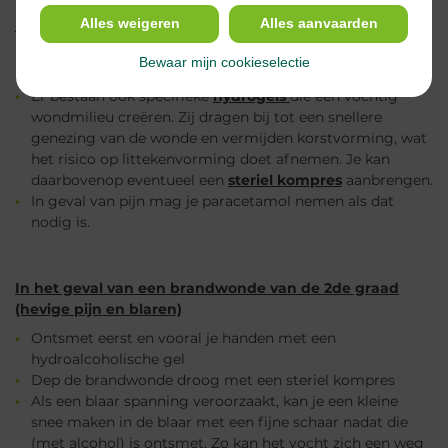
Alles weigeren
Alles aanvaarden
In het geval van een lichte brandwonde (1ste graad)
Breng meermaals per dag een
kalmerende en
Bewaar mijn cookieselectie
herstellende balsem
aan tot de roodheid verdwijnt.
Er bestaan ook specifieke
hydrogels
die een vochtig
wondmilieu creëren. Zij dragen bij tot een snellere
genezing van de wonde en vermijden korstvorming, wat
het risico op littekenvorming doet afnemen. Je kan
daarbovenop eventueel een
steriel kompres
aanbrengen.
In geval van pijn mag je paracetamol nemen als dat
nodig is.
In het geval van een brandwonde van de 2de graad
(hevige pijn en blaren)
Ontsmet eerst en vooral je handen met een
hydroalcoholische gel
Dep de brandwonde droog met een steriel kompres
Als een blaar spanning veroorzaakt, kan je een kleine
snee maken in de blaar met een fijne schaar nadat die
(met alcohol) is ontsmet. Zo kan het vocht zich een weg