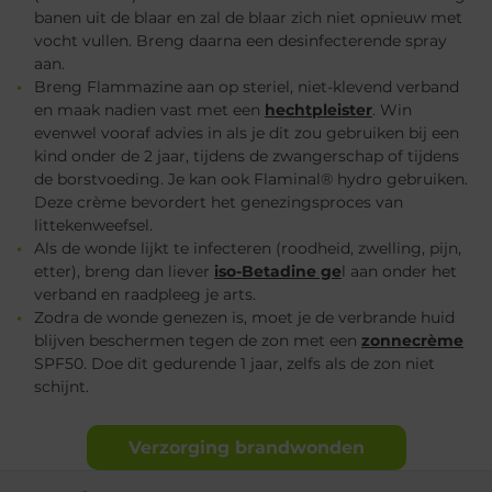
banen uit de blaar en zal de blaar zich niet opnieuw met
vocht vullen. Breng daarna een desinfecterende spray
aan.
Breng Flammazine aan op steriel, niet-klevend verband
en maak nadien vast met een
hechtpleister
. Win
evenwel vooraf advies in als je dit zou gebruiken bij een
kind onder de 2 jaar, tijdens de zwangerschap of tijdens
de borstvoeding. Je kan ook Flaminal® hydro gebruiken.
Deze crème bevordert het genezingsproces van
littekenweefsel.
Als de wonde lijkt te infecteren (roodheid, zwelling, pijn,
etter), breng dan liever
iso-Betadine ge
l aan onder het
verband en raadpleeg je arts.
Zodra de wonde genezen is, moet je de verbrande huid
blijven beschermen tegen de zon met een
zonnecrème
SPF50. Doe dit gedurende 1 jaar, zelfs als de zon niet
schijnt.
Verzorging brandwonden