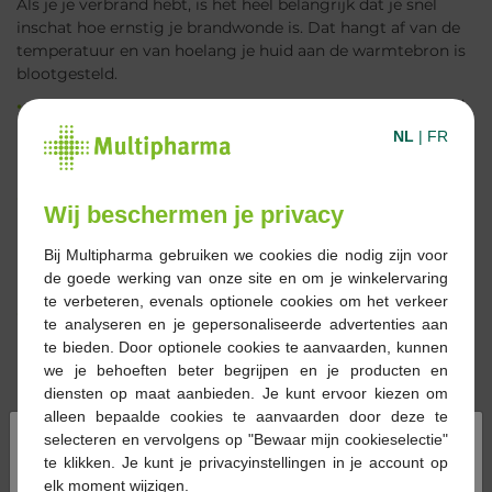
Als je je verbrand hebt, is het heel belangrijk dat je snel
inschat hoe ernstig je brandwonde is. Dat hangt af van de
temperatuur en van hoelang je huid aan de warmtebron is
blootgesteld.
Eerstegraadsbrandwonden
zijn oppervlakkig. De huid
is rood, pijnlijk en vaak gezwollen maar er zijn geen
NL
|
FR
blaren te zien. De huid zal zich spontaan herstellen
zonder littekenvorming.
Bij
tweedegraadsbrandwonden
is niet alleen de
Wij beschermen je privacy
opperhuid maar ook de lederhuid, de diepe huidlaag,
aangetast. Dit soort brandwonden vertoont blaren en
Bij Multipharma gebruiken we cookies die nodig zijn voor
veroorzaakt hevige pijn. De huid zal zich echter volledig
de goede werking van onze site en om je winkelervaring
herstellen na 2 of 3 weken.
te verbeteren, evenals optionele cookies om het verkeer
Derdegraadsbrandwonden
beschadigen de huid tot in
te analyseren en je gepersonaliseerde advertenties aan
de diepste huidlagen, waar de bloedvaten en de
te bieden. Door optionele cookies te aanvaarden, kunnen
zenuwuiteinden gelegen zijn. Er is geen pijngevoel meer
we je behoeften beter begrijpen en je producten en
en de huid ziet er geelwit tot bruinzwart uit. Dit soort
diensten op maat aanbieden. Je kunt ervoor kiezen om
wonden vergt een lang genezingsproces en het
alleen bepaalde cookies te aanvaarden door deze te
slachtoffer zal er littekens aan overhouden.
×
selecteren en vervolgens op "Bewaar mijn cookieselectie"
te klikken. Je kunt je privacyinstellingen in je account op
Wanneer moet je medische hulp inroepen?
elk moment wijzigen.