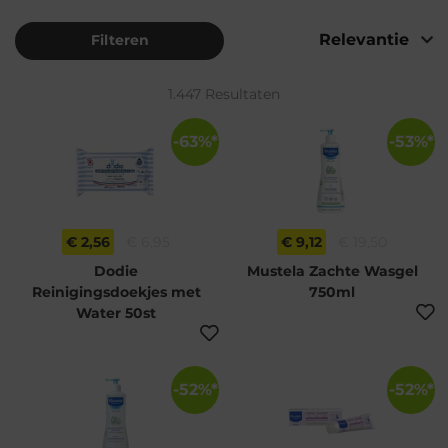
Filteren
1.447 Resultaten
-63%*
-53%*
€ 2,56
€ 6,95
€ 9,12
€ 19,50
Dodie
Mustela Zachte Wasgel
Reinigingsdoekjes met
750ml
Water 50st
-52%*
-52%*