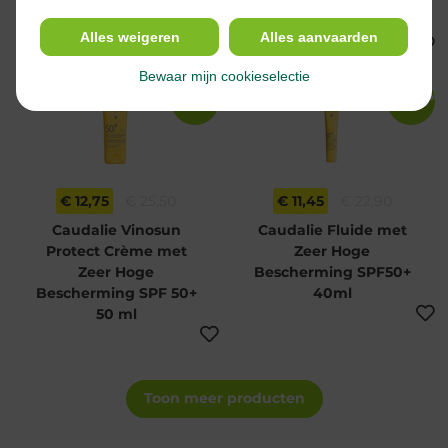
douchegel 750ml
Herstellende Melk
Aftersun 200ml
Alles weigeren
Alles aanvaarden
Bewaar mijn cookieselectie
-50%*
-50%*
€ 12,75
€ 25,50
€ 11,45
€ 22,90
Caudalie Vinosun
Caudalie Fluide met
Protect Crème met
Zeer Hoge
Zeer Hoge
Bescherming SPF50+
Bescherming SPF 50+
40ml
50 ml
Toon meer producten