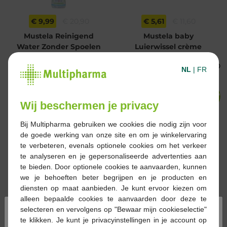
€ 9,99
€ 20,90
€ 5,61
€ 11,60
Mustela Reinigend
Mustela baby
Water Zonder Spoelen
Luierwissel crème
Normale Huid 750ml
100gr
NL
|
FR
-51%*
-50%*
Wij beschermen je privacy
Bij Multipharma gebruiken we cookies die nodig zijn voor
de goede werking van onze site en om je winkelervaring
te verbeteren, evenals optionele cookies om het verkeer
€ 11,95
€ 24,50
€ 14,95
€ 29,90
te analyseren en je gepersonaliseerde advertenties aan
Mustela Hydra Baby
Caudalie Onzichtbare
te bieden. Door optionele cookies te aanvaarden, kunnen
Lichaamsmelk 750ml
Spray met Hoge
we je behoeften beter begrijpen en je producten en
Bescherming SPF50
diensten op maat aanbieden. Je kunt ervoor kiezen om
150ml
alleen bepaalde cookies te aanvaarden door deze te
×
selecteren en vervolgens op "Bewaar mijn cookieselectie"
te klikken. Je kunt je privacyinstellingen in je account op