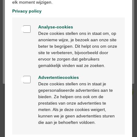
elk moment wijzigen.
-50%*
-50%*
Privacy policy
Welkom
Analyse-cookies
Bienvenue
Deze cookies stellen ons in staat om, op
€ 14,95
€ 29,90
€ 10,95
€ 21,90
anonieme wijze, je bezoek aan onze site
Caudalie Sublimerende
Caudalie Vinosun
beter te begrijpen. Dit helpt ons om onze
Ga verder in het nederlands
Olie met Hoge
Protect Onzichtbare
site te verbeteren, bijvoorbeeld door
Bescherming SPF50
Stick met Hoge
ervoor te zorgen dat gebruikers
Continuez en français
150ml
Bescherming SPF50
gemakkelijk vinden wat ze zoeken.
15g
Advertentiecookies
Deze cookies stellen ons in staat je
gepersonaliseerde advertenties aan te
-50%*
-50%*
bieden. Ze helpen ons ook om de
prestaties van onze advertenties te
meten. Als je deze cookies weigert,
kunnen we je geen advertentties sturen
€ 14,99
€ 29,99
€ 10,80
€ 21,60
die aan je behoeften voldoen.
Nuxe sweet lemon
Caudalie Vinosun