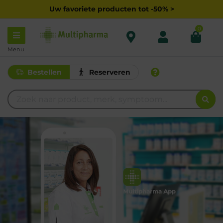
Uw favoriete producten tot -50% >
0
Menu
Bestellen
Reserveren