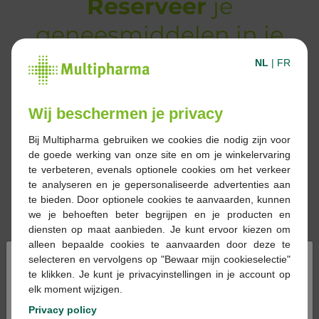
Reserveer
je
geneesmiddelen in je
apotheek
NL
|
FR
Reserveer in de vorm van een tekst,
Wij beschermen je privacy
een foto of een screenshot van je
voorschrift. Er wordt een bericht
Bij Multipharma gebruiken we cookies die nodig zijn voor
de goede werking van onze site en om je winkelervaring
gestuurd wanneer de reservatie klaar
te verbeteren, evenals optionele cookies om het verkeer
is. Je hoeft ze alleen maar af te halen.
te analyseren en je gepersonaliseerde advertenties aan
te bieden. Door optionele cookies te aanvaarden, kunnen
we je behoeften beter begrijpen en je producten en
diensten op maat aanbieden. Je kunt ervoor kiezen om
alleen bepaalde cookies te aanvaarden door deze te
×
selecteren en vervolgens op "Bewaar mijn cookieselectie"
te klikken. Je kunt je privacyinstellingen in je account op
elk moment wijzigen.
Privacy policy