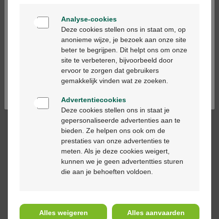
Welkom
Analyse-cookies
Bienvenue
Deze cookies stellen ons in staat om, op
anonieme wijze, je bezoek aan onze site
beter te begrijpen. Dit helpt ons om onze
Ga verder in het nederlands
site te verbeteren, bijvoorbeeld door
ervoor te zorgen dat gebruikers
Continuez en français
gemakkelijk vinden wat ze zoeken.
Advertentiecookies
Deze cookies stellen ons in staat je
gepersonaliseerde advertenties aan te
bieden. Ze helpen ons ook om de
prestaties van onze advertenties te
Zoek en kies
je apotheek
meten. Als je deze cookies weigert,
kunnen we je geen advertentties sturen
die aan je behoeften voldoen.
Kies de Multipharma apotheek
waarmee je wil chatten of waar je
jouw geneesmiddelen wil reserveren.
Alles weigeren
Alles aanvaarden