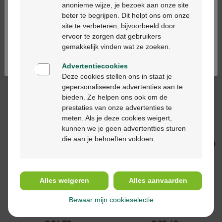
Opvolgmelk 6-12
groeimelk 2+ Jaar
anonieme wijze, je bezoek aan onze site
maanden 800gr
800gr
beter te begrijpen. Dit helpt ons om onze
Ga verder in het nederlands
site te verbeteren, bijvoorbeeld door
ervoor te zorgen dat gebruikers
Continuez en français
gemakkelijk vinden wat ze zoeken.
-14%*
-12%*
Advertentiecookies
Deze cookies stellen ons in staat je
gepersonaliseerde advertenties aan te
bieden. Ze helpen ons ook om de
€ 23,19
€ 26,99
€ 18,73
€ 21,29
prestaties van onze advertenties te
Nan optipro hydrolysed
NAN OptiPro
meten. Als je deze cookies weigert,
protein 2 800gr
Verzadiging 3 1+ jaar
kunnen we je geen advertentties sturen
800gr
die aan je behoeften voldoen.
Alles weigeren
Alles aanvaarden
Bewaar mijn cookieselectie