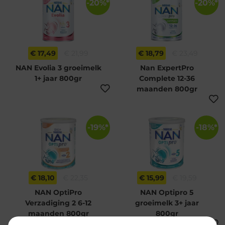
-20%*
-20%*
€ 17,49
€ 21,99
€ 18,79
€ 23,49
NAN Evolia 3 groeimelk
Nan ExpertPro
1+ jaar 800gr
Complete 12-36
maanden 800gr
-19%*
-18%*
€ 18,10
€ 22,35
€ 15,99
€ 19,59
NAN OptiPro
NAN Optipro 5
Verzadiging 2 6-12
groeimelk 3+ jaar
maanden 800gr
800gr