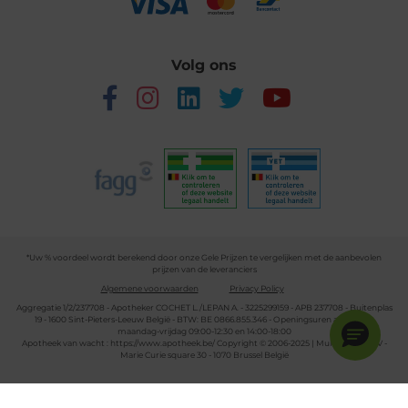
Volg ons
*Uw % voordeel wordt berekend door onze Gele Prijzen te vergelijken met de aanbevolen
prijzen van de leveranciers
Algemene voorwaarden
Privacy Policy
Aggregatie 1/2/237708 - Apotheker COCHET L./LEPAN A. - 3225299159 - APB 237708 - Buitenplas
19 - 1600 Sint-Pieters-Leeuw België - BTW: BE 0866.855.346 - Openingsuren apotheek:
maandag-vrijdag 09:00-12:30 en 14:00-18:00
Apotheek van wacht :
https://www.apotheek.be/
Copyright © 2006-2025 | Multipharma CV -
Marie Curie square 30 - 1070 Brussel België