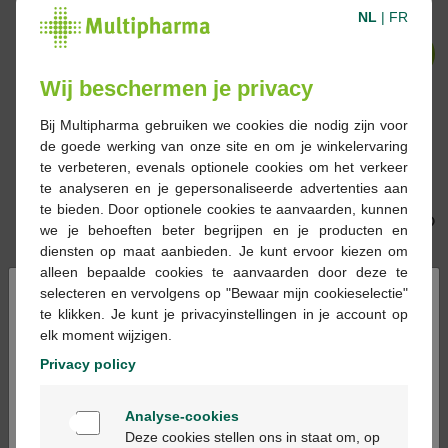
NL
|
FR
-17%*
-17%*
Wij beschermen je privacy
Bij Multipharma gebruiken we cookies die nodig zijn voor
de goede werking van onze site en om je winkelervaring
€ 18,99
€ 22,99
€ 16,25
€ 19,59
te verbeteren, evenals optionele cookies om het verkeer
Nan Evolia 2
NAN Optipro 3
te analyseren en je gepersonaliseerde advertenties aan
Opvolgmelk 6-12
groeimelk 1+ jaar 800gr
te bieden. Door optionele cookies te aanvaarden, kunnen
maanden 800gr
we je behoeften beter begrijpen en je producten en
diensten op maat aanbieden. Je kunt ervoor kiezen om
alleen bepaalde cookies te aanvaarden door deze te
×
selecteren en vervolgens op "Bewaar mijn cookieselectie"
-17%*
-16%*
te klikken. Je kunt je privacyinstellingen in je account op
elk moment wijzigen.
Privacy policy
Welkom
€ 16,50
€ 19,99
€ 16,45
€ 19,59
Analyse-cookies
Bienvenue
NAN Optipro 2
NAN Optipro 4
Deze cookies stellen ons in staat om, op