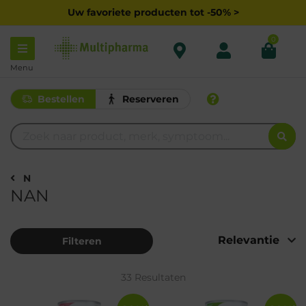
Uw favoriete producten tot -50% >
0
Menu
Bestellen
Reserveren
N
NAN
Filteren
33 Resultaten