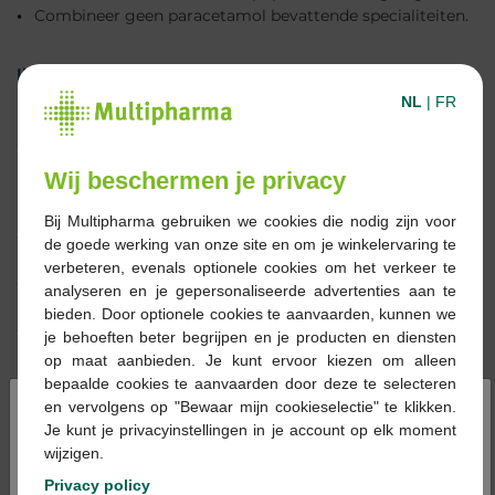
Combineer geen paracetamol bevattende specialiteiten.
Ibuprofen:
NL
|
FR
Dosering voor volwassenen en kinderen vanaf 12 jaar:
400 mg maximaal 3 keer per dag met een interval van 6
uur tussen elke dosis. De maximale dagelijkse dosis (24
Wij beschermen je privacy
uur) mag niet hoger zijn dan 1200 mg.
Bij Multipharma gebruiken we cookies die nodig zijn voor
Gebruik dit geneesmiddel bij kinderen en adolescenten
de goede werking van onze site en om je winkelervaring te
niet langer dan 3 dagen zonder medisch advies.
verbeteren, evenals optionele cookies om het verkeer te
Vermijd het gebruik van dit geneesmiddel bij
analyseren en je gepersonaliseerde advertenties aan te
waterpokken of gordelroos.
bieden. Door optionele cookies te aanvaarden, kunnen we
Beperk uw alcoholgebruik tijdens het gebruik van
je behoeften beter begrijpen en je producten en diensten
ibuprofen.
op maat aanbieden. Je kunt ervoor kiezen om alleen
bepaalde cookies te aanvaarden door deze te selecteren
×
en vervolgens op "Bewaar mijn cookieselectie" te klikken.
Je kunt je privacyinstellingen in je account op elk moment
wijzigen.
Privacy policy