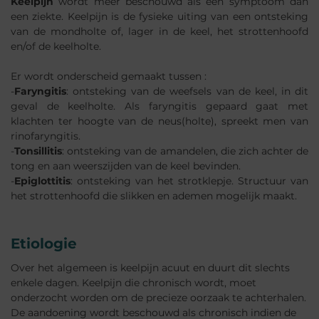
Keelpijn
wordt meer beschouwd als een symptoom dan
een ziekte. Keelpijn is de fysieke uiting van een ontsteking
van de mondholte of, lager in de keel, het strottenhoofd
en/of de keelholte.
Er wordt onderscheid gemaakt tussen :
-
Faryngitis
: ontsteking van de weefsels van de keel, in dit
geval de keelholte. Als faryngitis gepaard gaat met
klachten ter hoogte van de neus(holte), spreekt men van
rinofaryngitis.
-
Tonsillitis
: ontsteking van de amandelen, die zich achter de
tong en aan weerszijden van de keel bevinden.
-
Epiglottitis
: ontsteking van het strotklepje. Structuur van
het strottenhoofd die slikken en ademen mogelijk maakt.
Etiologie
Over het algemeen is keelpijn acuut en duurt dit slechts
enkele dagen. Keelpijn die chronisch wordt, moet
onderzocht worden om de precieze oorzaak te achterhalen.
De aandoening wordt beschouwd als chronisch indien de