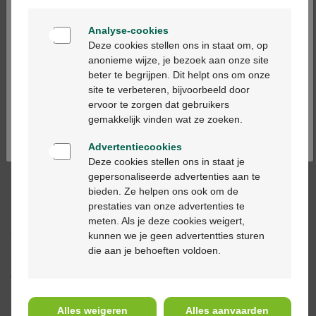
Welkom
Analyse-cookies
€ 3,77
€ 2,4
Bienvenue
Deze cookies stellen ons in staat om, op
anonieme wijze, je bezoek aan onze site
Dafalgan Forte 1g tablet
Paracetamol t
beter te begrijpen. Dit helpt ons om onze
Ga verder in het nederlands
10st
10 x 1g b
site te verbeteren, bijvoorbeeld door
ervoor te zorgen dat gebruikers
Continuez en français
gemakkelijk vinden wat ze zoeken.
In winkelmandje
Advertentiecookies
Deze cookies stellen ons in staat je
gepersonaliseerde advertenties aan te
bieden. Ze helpen ons ook om de
Lokale behandeling
prestaties van onze advertenties te
Lokale behandelingen omvatten zuigtabletten en
meten. Als je deze cookies weigert,
sprays
.
kunnen we je geen advertentties sturen
Beide toedieningsvormen zijn even doeltreffendheid. Je kan
die aan je behoeften voldoen.
dus kiezen tussen deze vormen, afhankelijk van je
voorkeur.
We merken wel op dat zuigtabletten de aanmaak van
Alles weigeren
Alles aanvaarden