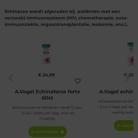
Echinacea wordt afgeraden bij patiënten met een
verzwakt immuunsysteem (HIV, chemotherapie, auto-
immuunziekte, orgaantransplantatie, leukemie, enz.).
€ 24,99
€ 22,7
A.Vogel Echinaforce forte
A.Vogel echina
60st
Volwassenen en kinder
3 tot 5 keer per dag
Volwassenen en kinderen vanaf 12 jaar:
weinig water
1 à 2x 1 tablet per dag, vóór de
maaltijd.
In winkelmandje