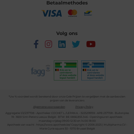
Betaalmethodes
Volg ons
*Uw % voordeel wordt berekend door onze Gele Prijzen te vergelijken met de aanbevolen
prijzen van de leveranciers
Algemene voorwaarden
Privacy Policy
Aggregatie 1/2/237708 - Apotheker COCHET L./LEPAN A. - 3225299159 - APB 237708 - Buitenplas
19 - 1600 Sint-Pieters-Leeuw België - BTW: BE 0866.855.346 - Openingsuren apotheek:
maandag-vrijdag 09:00-12:30 en 14:00-18:00
Apotheek van wacht :
https://www.apotheek.be/
Copyright © 2006-2025 | Multipharma CV -
Marie Curie square 30 - 1070 Brussel België