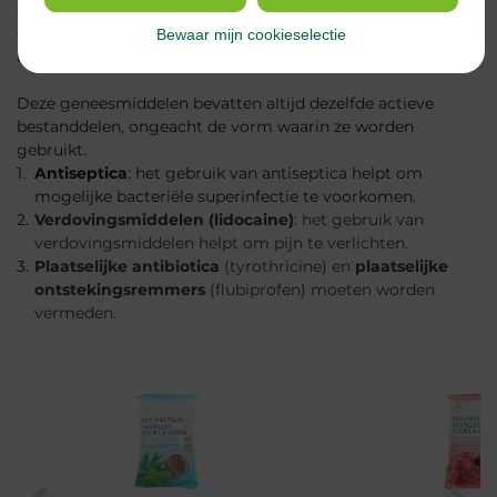
speeksel stimuleren, wat een hydraterend en verzachtend
effect heeft op de ontstoken slijmvliezen. Aan de andere
Bewaar mijn cookieselectie
kant worden sprays gewaardeerd om hun gebruiksgemak.
Deze geneesmiddelen bevatten altijd dezelfde actieve
bestanddelen, ongeacht de vorm waarin ze worden
gebruikt.
Antiseptica
: het gebruik van antiseptica helpt om
mogelijke bacteriële superinfectie te voorkomen.
Verdovingsmiddelen (lidocaine)
: het gebruik van
verdovingsmiddelen helpt om pijn te verlichten.
Plaatselijke antibiotica
(tyrothricine) en
plaatselijke
ontstekingsremmers
(flubiprofen) moeten worden
vermeden.