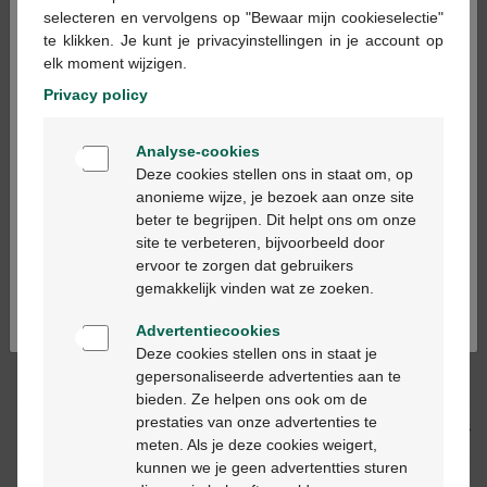
×
selecteren en vervolgens op "Bewaar mijn cookieselectie"
te klikken. Je kunt je privacyinstellingen in je account op
In winkelmandje
elk moment wijzigen.
-
+
Privacy policy
Max. aantal = 12
Welkom
Op werkdagen vóór 12u besteld, volgende
Analyse-cookies
Bienvenue
werkdag geleverd
Deze cookies stellen ons in staat om, op
anonieme wijze, je bezoek aan onze site
beter te begrijpen. Dit helpt ons om onze
Ga verder in het nederlands
Gratis
levering in je Multipharma apotheek
site te verbeteren, bijvoorbeeld door
Gratis
levering thuis vanaf €55
ervoor te zorgen dat gebruikers
Continuez en français
Veilig
betalen
gemakkelijk vinden wat ze zoeken.
Klantendienst
via chat of
contactformulier
Advertentiecookies
Deze cookies stellen ons in staat je
gepersonaliseerde advertenties aan te
Productbeschrijving
bieden. Ze helpen ons ook om de
prestaties van onze advertenties te
Beschrijving
meten. Als je deze cookies weigert,
kunnen we je geen advertentties sturen