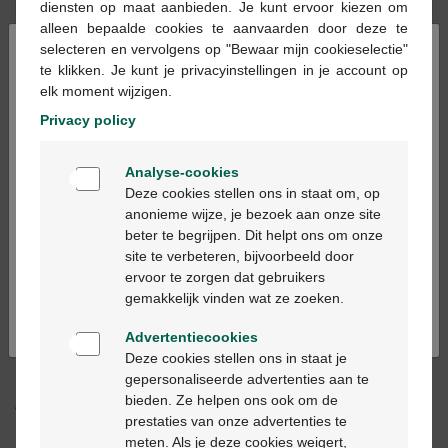
diensten op maat aanbieden. Je kunt ervoor kiezen om
alleen bepaalde cookies te aanvaarden door deze te
×
In winkelmandje
selecteren en vervolgens op "Bewaar mijn cookieselectie"
-
+
te klikken. Je kunt je privacyinstellingen in je account op
Max. aantal = 3
elk moment wijzigen.
Privacy policy
Op werkdagen vóór 12u besteld, volgende
werkdag geleverd
Welkom
Analyse-cookies
Bienvenue
Deze cookies stellen ons in staat om, op
Gratis
levering in je Multipharma apotheek
anonieme wijze, je bezoek aan onze site
Gratis
levering thuis vanaf €55
beter te begrijpen. Dit helpt ons om onze
Ga verder in het nederlands
Veilig
betalen
site te verbeteren, bijvoorbeeld door
Klantendienst
via chat of
contactformulier
ervoor te zorgen dat gebruikers
Continuez en français
gemakkelijk vinden wat ze zoeken.
Advertentiecookies
Productbeschrijving
Deze cookies stellen ons in staat je
gepersonaliseerde advertenties aan te
Dit geneesmiddel is UITSLUITEND bestemd voor
bieden. Ze helpen ons ook om de
volwassenen en adolescenten van meer dan 50 kg (>12 jaar).
prestaties van onze advertenties te
meten. Als je deze cookies weigert,