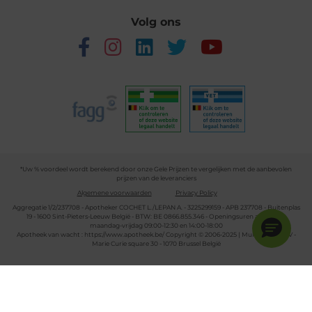
Volg ons
*Uw % voordeel wordt berekend door onze Gele Prijzen te vergelijken met de aanbevolen
prijzen van de leveranciers
Algemene voorwaarden
Privacy Policy
Aggregatie 1/2/237708 - Apotheker COCHET L./LEPAN A. - 3225299159 - APB 237708 - Buitenplas
19 - 1600 Sint-Pieters-Leeuw België - BTW: BE 0866.855.346 - Openingsuren apotheek:
maandag-vrijdag 09:00-12:30 en 14:00-18:00
Apotheek van wacht :
https://www.apotheek.be/
Copyright © 2006-2025 | Multipharma CV -
Marie Curie square 30 - 1070 Brussel België