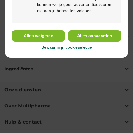
kunnen we je geen advertentties sturen
Beschrijving
die aan je behoeften voldoen.
Eigenschappen
Alles weigeren
Alles aanvaarden
Indicaties
Bewaar mijn cookieselectie
Gebruik
Ingrediënten
Onze diensten
Over Multipharma
Hulp & contact