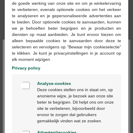
de goede werking van onze site en om je winkelervaring
te verbeteren, evenals optionele cookies om het verkeer
te analyseren en je gepersonaliseerde advertenties aan
te bieden. Door optionele cookies te aanvaarden, kunnen
we je behoeften beter begrijpen en je producten en
diensten op maat aanbieden. Je kunt ervoor kiezen om
alleen bepaalde cookies te aanvaarden door deze te
€ 18,83
€ 4,22
×
selecteren en vervolgens op "Bewaar mijn cookieselectie"
te klikken. Je kunt je privacyinstellingen in je account op
Nutricia Heparon
Nestle baby cereals rijst
elk moment wijzigen.
Junior Poeder Doos
vanille glutenvrij 250g
400gr
Privacy policy
Welkom
Analyse-cookies
Bienvenue
Deze cookies stellen ons in staat om, op
anonieme wijze, je bezoek aan onze site
beter te begrijpen. Dit helpt ons om onze
Ga verder in het nederlands
site te verbeteren, bijvoorbeeld door
ervoor te zorgen dat gebruikers
Continuez en français
€ 6,25
€ 9,62
gemakkelijk vinden wat ze zoeken.
Nestle cerelac
NESTLÉ CERELAC
Advertentiecookies