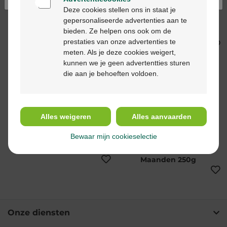
koekjesmeel baby 6+
Granen
Deze cookies stellen ons in staat je
glutenvrij 300g
Biscuitkruimeltjes
gepersonaliseerde advertenties aan te
Baby 6-36 Maanden
bieden. Ze helpen ons ook om de
Maxi Pack 800g
prestaties van onze advertenties te
meten. Als je deze cookies weigert,
kunnen we je geen advertentties sturen
die aan je behoeften voldoen.
Alles weigeren
Alles aanvaarden
€ 4,22
€ 4,22
Bewaar mijn cookieselectie
Nestle baby cereals
NESTLÉ Baby Cereals 5
good night linde 250g
Granen Baby 6
Maanden 250g
Onze diensten