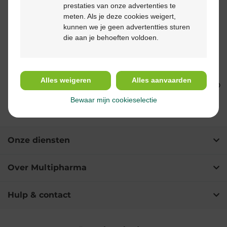
prestaties van onze advertenties te
meten. Als je deze cookies weigert,
kunnen we je geen advertentties sturen
die aan je behoeften voldoen.
€ 18,65
€ 23,99
Nutrilon Profutura 1
Nutrilon Profutura Care
Zuigelingenmelk Baby
1 Zuigelingenmelk 0-
0 tot 6 maanden
6m Poeder 800g
Alles weigeren
Alles aanvaarden
poeder 800gr
Bewaar mijn cookieselectie
Onze diensten
Over Multipharma
Hulp & contact