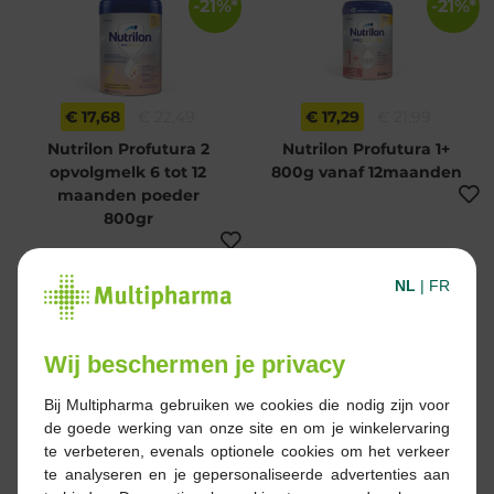
-21%*
-21%*
€ 17,68
€ 22,49
€ 17,29
€ 21,99
Nutrilon Profutura 2
Nutrilon Profutura 1+
opvolgmelk 6 tot 12
800g vanaf 12maanden
maanden poeder
800gr
NL
|
FR
Wij beschermen je privacy
Bij Multipharma gebruiken we cookies die nodig zijn voor
€ 22,49
€ 1,01
de goede werking van onze site en om je winkelervaring
Nutrilon Profutura Care
Nutrilon Profutura 1
te verbeteren, evenals optionele cookies om het verkeer
2 Opvolgmelk 6-12m
Unieke formule
te analyseren en je gepersonaliseerde advertenties aan
Poeder 800g
DUOBIOTIK Babymelk