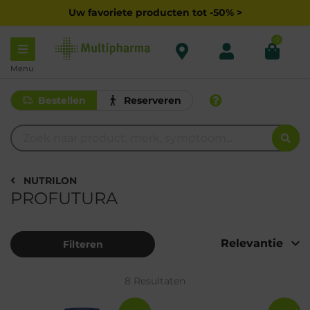
Uw favoriete producten tot -50% >
0
Menu
Bestellen
Reserveren
NUTRILON
PROFUTURA
Filteren
8 Resultaten