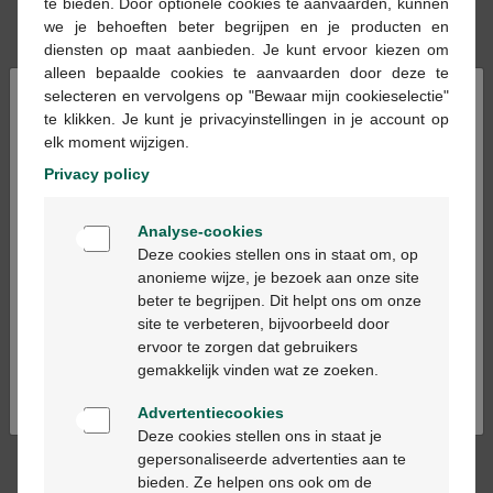
te bieden. Door optionele cookies te aanvaarden, kunnen
0-6 maanden Vloeibare
we je behoeften beter begrijpen en je producten en
Babymelk Mini Fles
diensten op maat aanbieden. Je kunt ervoor kiezen om
70ml
alleen bepaalde cookies te aanvaarden door deze te
×
selecteren en vervolgens op "Bewaar mijn cookieselectie"
te klikken. Je kunt je privacyinstellingen in je account op
elk moment wijzigen.
-21%*
Privacy policy
Welkom
Analyse-cookies
Bienvenue
Deze cookies stellen ons in staat om, op
€ 4,49
€ 17,29
€ 21,99
anonieme wijze, je bezoek aan onze site
Nutrilon Profutura 1
Nutrilon Profutura 1+
beter te begrijpen. Dit helpt ons om onze
Ga verder in het nederlands
DUOBIOTIK
groeimelk kinderen
site te verbeteren, bijvoorbeeld door
Zuigelingenmelk 0-6
vanaf 1 jaar 800gr
ervoor te zorgen dat gebruikers
Continuez en français
maanden Baby Zakjes
gemakkelijk vinden wat ze zoeken.
5x23gr
Advertentiecookies
Deze cookies stellen ons in staat je
gepersonaliseerde advertenties aan te
bieden. Ze helpen ons ook om de