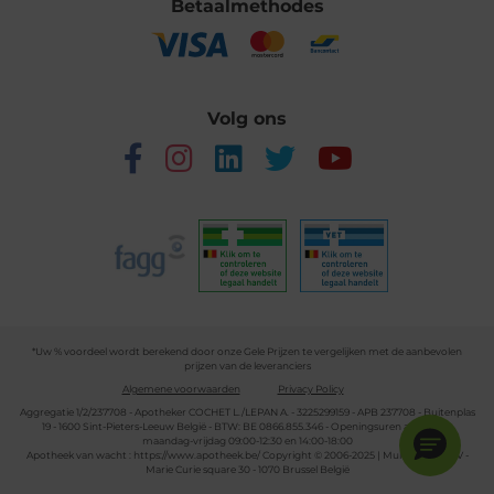
Betaalmethodes
Volg ons
*Uw % voordeel wordt berekend door onze Gele Prijzen te vergelijken met de aanbevolen
prijzen van de leveranciers
Algemene voorwaarden
Privacy Policy
Aggregatie 1/2/237708 - Apotheker COCHET L./LEPAN A. - 3225299159 - APB 237708 - Buitenplas
19 - 1600 Sint-Pieters-Leeuw België - BTW: BE 0866.855.346 - Openingsuren apotheek:
maandag-vrijdag 09:00-12:30 en 14:00-18:00
Apotheek van wacht :
https://www.apotheek.be/
Copyright © 2006-2025 | Multipharma CV -
Marie Curie square 30 - 1070 Brussel België