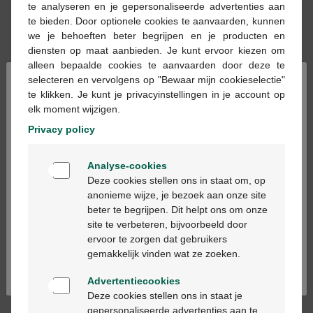
te analyseren en je gepersonaliseerde advertenties aan
Op voorraad online
te bieden. Door optionele cookies te aanvaarden, kunnen
we je behoeften beter begrijpen en je producten en
diensten op maat aanbieden. Je kunt ervoor kiezen om
In winkelmandje
-
+
alleen bepaalde cookies te aanvaarden door deze te
×
selecteren en vervolgens op "Bewaar mijn cookieselectie"
Max. aantal = 12
te klikken. Je kunt je privacyinstellingen in je account op
elk moment wijzigen.
Op werkdagen vóór 12u besteld, volgende
werkdag geleverd
Privacy policy
Welkom
Analyse-cookies
Gratis
levering in je Multipharma apotheek
Bienvenue
Deze cookies stellen ons in staat om, op
Gratis
levering thuis vanaf €55
anonieme wijze, je bezoek aan onze site
Veilig
betalen
beter te begrijpen. Dit helpt ons om onze
Ga verder in het nederlands
Klantendienst
via chat of
contactformulier
site te verbeteren, bijvoorbeeld door
ervoor te zorgen dat gebruikers
Continuez en français
gemakkelijk vinden wat ze zoeken.
Productbeschrijving
Advertentiecookies
Deze cookies stellen ons in staat je
Om de kwaliteit van onze babyvoeding te garanderen,
gepersonaliseerde advertenties aan te