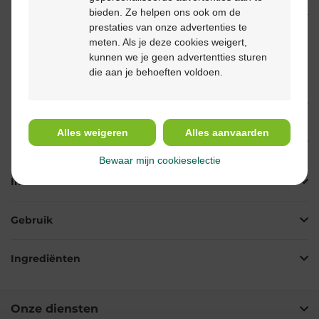
kan deze noch teruggestuurd noch terugbetaald
bieden. Ze helpen ons ook om de
worden. Om medische redenen kan het voorkomen dat
prestaties van onze advertenties te
een wijziging van babymelk aanbevolen wordt. Wij
meten. Als je deze cookies weigert,
raden daarom aan om de hoeveelheid per aankoop te
kunnen we je geen advertentties sturen
beperken.
die aan je behoeften voldoen.
Beschrijving
Alles weigeren
Alles aanvaarden
Eigenschappen
Bewaar mijn cookieselectie
Indicaties
Gebruik
Ingrediënten
Onze diensten