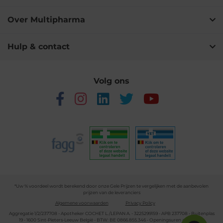
Over Multipharma
Hulp & contact
Volg ons
*Uw % voordeel wordt berekend door onze Gele Prijzen te vergelijken met de aanbevolen
prijzen van de leveranciers
Algemene voorwaarden
Privacy Policy
Aggregatie 1/2/237708 - Apotheker COCHET L./LEPAN A. - 3225299159 - APB 237708 - Buitenplas
19 - 1600 Sint-Pieters-Leeuw België - BTW: BE 0866.855.346 - Openingsuren apotheek: