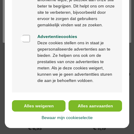
100gr
beter te begrijpen. Dit helpt ons om onze
Ga verder in het nederlands
site te verbeteren, bijvoorbeeld door
ervoor te zorgen dat gebruikers
Continuez en français
gemakkelijk vinden wat ze zoeken.
Advertentiecookies
Deze cookies stellen ons in staat je
gepersonaliseerde advertenties aan te
€ 17,50
€ 10,89
bieden. Ze helpen ons ook om de
prestaties van onze advertenties te
Bepanthen tattoo
Bepanthen wondgel 4-
meten. Als je deze cookies weigert,
verzorgingscrème
in-1 tube 50g
kunnen we je geen advertentties sturen
100gr
die aan je behoeften voldoen.
Alles weigeren
Alles aanvaarden
Bewaar mijn cookieselectie
€ 6,95
€ 11,19