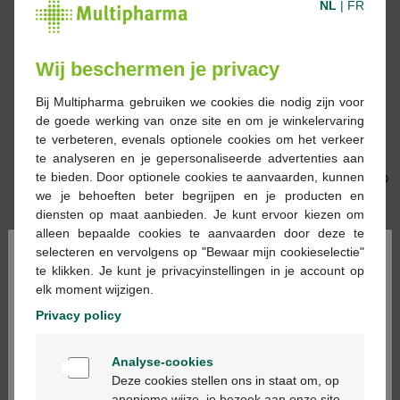
NL
|
FR
Wij beschermen je privacy
Bij Multipharma gebruiken we cookies die nodig zijn voor
€ 27,50
€ 11,95
de goede werking van onze site en om je winkelervaring
te verbeteren, evenals optionele cookies om het verkeer
Bepanthen Sensi daily
Bepanthen tattoo
te analyseren en je gepersonaliseerde advertenties aan
control pompfles
nazorgzalf 50gr
te bieden. Door optionele cookies te aanvaarden, kunnen
400ml
we je behoeften beter begrijpen en je producten en
diensten op maat aanbieden. Je kunt ervoor kiezen om
alleen bepaalde cookies te aanvaarden door deze te
×
selecteren en vervolgens op "Bewaar mijn cookieselectie"
te klikken. Je kunt je privacyinstellingen in je account op
elk moment wijzigen.
Privacy policy
€ 17,50
€ 15,99
Welkom
Analyse-cookies
Bepanthen Hydra
Bepanthen tattoo
Bienvenue
Deze cookies stellen ons in staat om, op
hydraterende crème
zonnecreme tube 50ml
anonieme wijze, je bezoek aan onze site