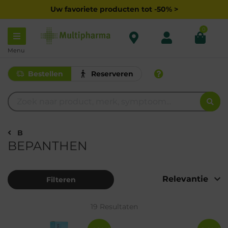
Uw favoriete producten tot -50% >
0
Menu
Bestellen
Reserveren
B
BEPANTHEN
Filteren
19 Resultaten