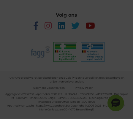
Volg ons
*Uw % voordeel wordt berekend door onze Gele Prijzen te vergelijken met de aanbevolen
prijzen van de leveranciers
Algemene voorwaarden
Privacy Policy
Aggregatie 1/2/237708 - Apotheker COCHET L./LEPAN A. - 3225299159 - APB 237708 - Buitenplas
19 - 1600 Sint-Pieters-Leeuw België - BTW: BE 0866.855.346 - Openingsuren apotheek:
maandag-vrijdag 09:00-12:30 en 14:00-18:00
Apotheek van wacht :
https://www.apotheek.be/
Copyright © 2006-2025 | Multipharma CV -
Marie Curie square 30 - 1070 Brussel België