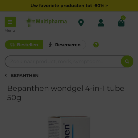
Uw favoriete producten tot -50% >
0
Menu
Bestellen
Reserveren
BEPANTHEN
Bepanthen wondgel 4-in-1 tube
50g