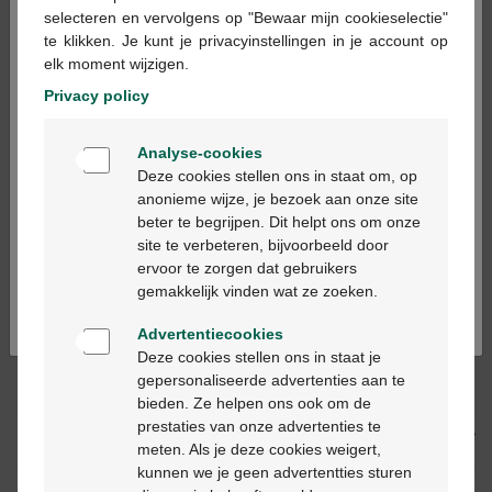
×
selecteren en vervolgens op "Bewaar mijn cookieselectie"
te klikken. Je kunt je privacyinstellingen in je account op
In winkelmandje
elk moment wijzigen.
-
+
Privacy policy
Max. aantal = 12
Welkom
Op werkdagen vóór 12u besteld, volgende
Analyse-cookies
Bienvenue
werkdag geleverd
Deze cookies stellen ons in staat om, op
anonieme wijze, je bezoek aan onze site
beter te begrijpen. Dit helpt ons om onze
Ga verder in het nederlands
Gratis
levering in je Multipharma apotheek
site te verbeteren, bijvoorbeeld door
Gratis
levering thuis vanaf €55
ervoor te zorgen dat gebruikers
Continuez en français
Veilig
betalen
gemakkelijk vinden wat ze zoeken.
Klantendienst
via chat of
contactformulier
Advertentiecookies
Deze cookies stellen ons in staat je
gepersonaliseerde advertenties aan te
Productbeschrijving
bieden. Ze helpen ons ook om de
prestaties van onze advertenties te
Beschrijving
meten. Als je deze cookies weigert,
kunnen we je geen advertentties sturen