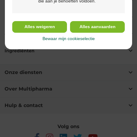
die aan je behoeften voldoen.
Eigenschappen
Indicaties
Alles weigeren
Alles aanvaarden
Gebruik
Bewaar mijn cookieselectie
Ingrediënten
Onze diensten
Over Multipharma
Hulp & contact
Volg ons