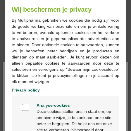
celmembranen
tegen oxidatieve stress
. Dit helpt bij het in
stand houden van een sterk immuunsysteem. Vitamine E
Wij beschermen je privacy
helpt het immuunsysteem te versterken door de
activiteit
van witte bloedcellen
, zoals T-cellen en B-cellen, te
Bij Multipharma gebruiken we cookies die nodig zijn voor
bevorderen. Deze cellen zijn essentieel voor het herkennen
de goede werking van onze site en om je winkelervaring
en bestrijden van infecties. Vitamine E komt voor in vette
te verbeteren, evenals optionele cookies om het verkeer
voedingsmiddelen zoals plantaardige oliën, noten en
te analyseren en je gepersonaliseerde advertenties aan
zaden, advocado's en groene bladgroenten.
te bieden. Door optionele cookies te aanvaarden, kunnen
we je behoeften beter begrijpen en je producten en
diensten op maat aanbieden. Je kunt ervoor kiezen om
alleen bepaalde cookies te aanvaarden door deze te
×
Onze selectie Vitaminen
selecteren en vervolgens op "Bewaar mijn cookieselectie"
te klikken. Je kunt je privacyinstellingen in je account op
aan Lage Prijs
elk moment wijzigen.
Privacy policy
*
Welkom
Analyse-cookies
Bienvenue
Deze cookies stellen ons in staat om, op
anonieme wijze, je bezoek aan onze site
beter te begrijpen. Dit helpt ons om onze
Ga verder in het nederlands
€ 9,99
€ 12,59
€ 19,5
site te verbeteren, bijvoorbeeld door