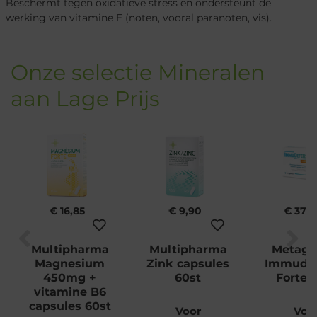
Beschermt tegen oxidatieve stress en ondersteunt de
werking van vitamine E (noten, vooral paranoten, vis).
Onze selectie Mineralen
aan Lage Prijs
€ 16,85
€ 9,90
€ 37,
Multipharma
Multipharma
Metage
Magnesium
Zink capsules
Immude
450mg +
60st
Forte 
vitamine B6
capsules 60st
Voor
Voo