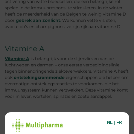
activering van witte bloedcellen, die een belangrijke rol
spelen in de immuunrespons, te stimuleren. In de winter
heeft de meerderheid van de Belgen te weinig vitamine D
door
gebrek aan zonlicht
.
We kunnen vette vis eten,
avoca- do's en champignons, ze zijn rijk aan vitamine D.
Vitamine A
Vitamine A
is belangrijk voor de slijmvliezen van de
luchtwegen en darmen – onze eerste verdedigingslinie
tegen binnendringende ziekteverwekkers. Vitamine A heeft
ook
ontstekingsremmende
eigenschappen die helpen om
overmatige ontstekingsreacties te voorkomen, die het
immuunsysteem kunnen verzwakken. Deze vitamine komt
voor in lever, wortelen, spinazie en zoete aardappel.
Vitamine E
NL
|
FR
Als krachtige antioxidant beschermt
vitamine E
de