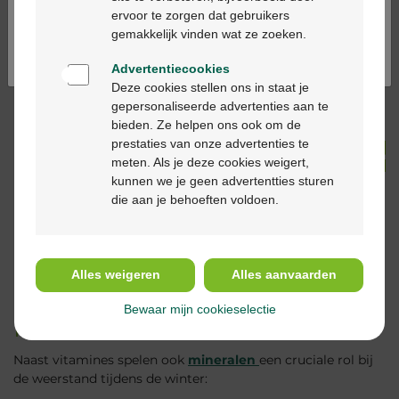
ervoor te zorgen dat gebruikers
Continuez en français
gemakkelijk vinden wat ze zoeken.
Multipharma
Multipharma
Multiph
Vitamine C
Vitamine D3
Multivit
Advertentiecookies
1000mg
2000ie parels
junior 
Deze cookies stellen ons in staat je
bruistabletten
120st
gepersonaliseerde advertenties aan te
30st
Voor kin
bieden. Ze helpen ons ook om de
Voor
prestaties van onze advertenties te
volwassenen
Voor
meten. Als je deze cookies weigert,
volwassenen
kunnen we je geen advertentties sturen
In winkelmandje
die aan je behoeften voldoen.
In winkelmandje
Alles weigeren
Alles aanvaarden
Enkele belangrijke
Bewaar mijn cookieselectie
mineralen voor immuniteit
Naast vitamines spelen ook
mineralen
een cruciale rol bij
de weerstand tijdens de winter: