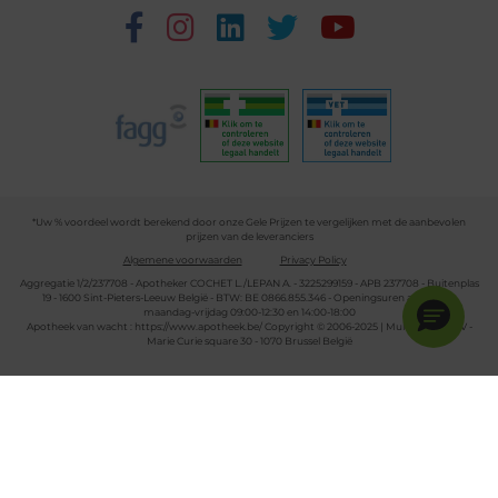
*Uw % voordeel wordt berekend door onze Gele Prijzen te vergelijken met de aanbevolen
prijzen van de leveranciers
Algemene voorwaarden
Privacy Policy
Aggregatie 1/2/237708 - Apotheker COCHET L./LEPAN A. - 3225299159 - APB 237708 - Buitenplas
19 - 1600 Sint-Pieters-Leeuw België - BTW: BE 0866.855.346 - Openingsuren apotheek:
maandag-vrijdag 09:00-12:30 en 14:00-18:00
Apotheek van wacht :
https://www.apotheek.be/
Copyright © 2006-2025 | Multipharma CV -
Marie Curie square 30 - 1070 Brussel België