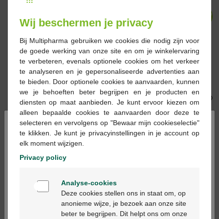
-40%*
-39%*
Wij beschermen je privacy
Bij Multipharma gebruiken we cookies die nodig zijn voor
de goede werking van onze site en om je winkelervaring
te verbeteren, evenals optionele cookies om het verkeer
€ 34,76
€ 57,95
€ 18,61
€ 30,71
te analyseren en je gepersonaliseerde advertenties aan
Omnibionta 3 Energy
Selenium-ACE+D+Zn
te bieden. Door optionele cookies te aanvaarden, kunnen
90st
tabletten 90+30st
we je behoeften beter begrijpen en je producten en
diensten op maat aanbieden. Je kunt ervoor kiezen om
alleen bepaalde cookies te aanvaarden door deze te
×
selecteren en vervolgens op "Bewaar mijn cookieselectie"
-25%*
-22%*
te klikken. Je kunt je privacyinstellingen in je account op
elk moment wijzigen.
Privacy policy
Welkom
€ 24,90
€ 33,23
€ 12,31
€ 15,88
Analyse-cookies
Bienvenue
Vitamine C Will Boost
Revitalose C 1000
Deze cookies stellen ons in staat om, op
95st + 25st Promo
ampules orale
anonieme wijze, je bezoek aan onze site
oplossing 14st (I+II)
beter te begrijpen. Dit helpt ons om onze
Ga verder in het nederlands