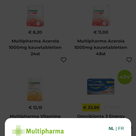
€ 8,20
€ 11,00
Multipharma Acerola
Multipharma Acerola
1000mg kauwtabletten
1000mg kauwtabletten
24st
48st
-43%*
€ 12,15
€ 33,89
€ 59,95
Multipharma Vitamine
Omnibionta 3 Energy
C 500mg capsules 60st
50+ 90st
NL
|
FR