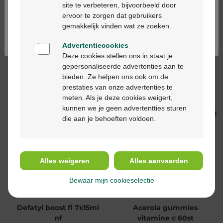
site te verbeteren, bijvoorbeeld door
ervoor te zorgen dat gebruikers
Continuez en français
gemakkelijk vinden wat ze zoeken.
Advertentiecookies
Deze cookies stellen ons in staat je
gepersonaliseerde advertenties aan te
bieden. Ze helpen ons ook om de
€ 34,39
€ 8,90
prestaties van onze advertenties te
Nac Plus tabletten 120
Upsa Hydrafizz Hydra
meten. Als je deze cookies weigert,
16st
kunnen we je geen advertentties sturen
die aan je behoeften voldoen.
Alles weigeren
Alles aanvaarden
Bewaar mijn cookieselectie
€ 15,95
€ 13,95
Defatyl boost fl 7x15ml
Acerola gummies
nf
vitamine c 60st