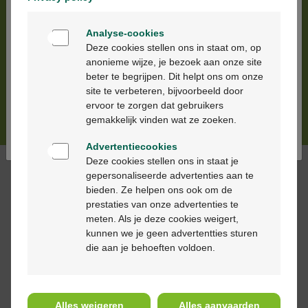
roken?
Welkom
Jouw motivatie in combinatie met onze expertise
Analyse-cookies
Bienvenue
vormt een winnend team.
Deze cookies stellen ons in staat om, op
anonieme wijze, je bezoek aan onze site
Test je motivatie >
beter te begrijpen. Dit helpt ons om onze
Ga verder in het nederlands
site te verbeteren, bijvoorbeeld door
ervoor te zorgen dat gebruikers
Continuez en français
Lees ons artikel >
gemakkelijk vinden wat ze zoeken.
Advertentiecookies
Deze cookies stellen ons in staat je
gepersonaliseerde advertenties aan te
bieden. Ze helpen ons ook om de
prestaties van onze advertenties te
meten. Als je deze cookies weigert,
kunnen we je geen advertentties sturen
die aan je behoeften voldoen.
Alles weigeren
Alles aanvaarden