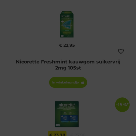
€ 22,95
Nicorette Freshmint kauwgom suikervrij
2mg 105st
In winkelmandje
-15%*
€ 23,78
€ 27,98