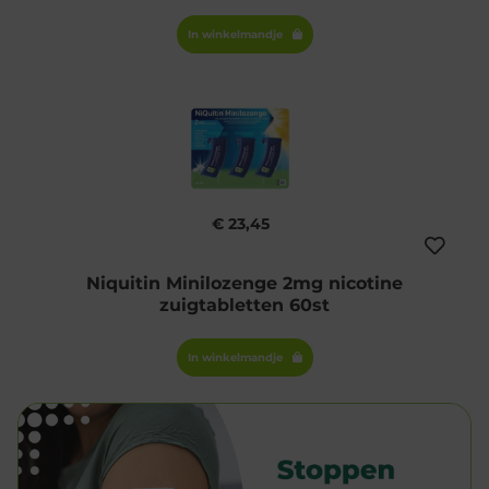
In winkelmandje
€ 23,45
Niquitin Minilozenge 2mg nicotine
zuigtabletten 60st
In winkelmandje