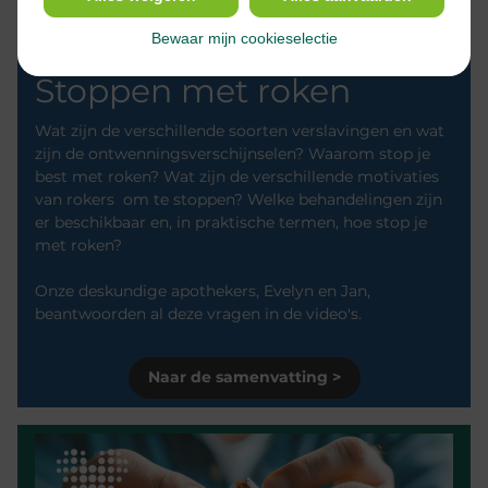
Bewaar mijn cookieselectie
Let's Talk
Stoppen met roken
Wat zijn de verschillende soorten verslavingen en wat
zijn de ontwenningsverschijnselen? Waarom stop je
best met roken? Wat zijn de verschillende motivaties
van rokers om te stoppen? Welke behandelingen zijn
er beschikbaar en, in praktische termen, hoe stop je
met roken?
Onze deskundige apothekers, Evelyn en Jan,
beantwoorden al deze vragen in de video's.
Naar de samenvatting >