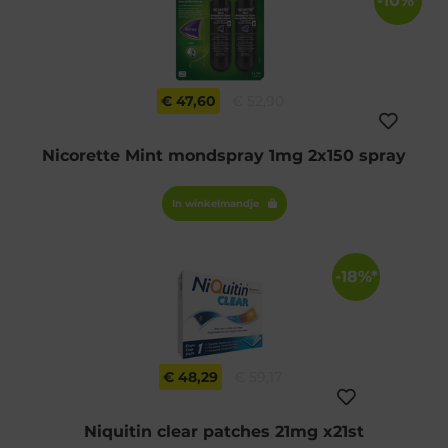
-10%*
€ 47,60
€ 52,90
Nicorette Mint mondspray 1mg 2x150 spray
In winkelmandje
-18%*
€ 48,29
€ 59,17
Niquitin clear patches 21mg x21st