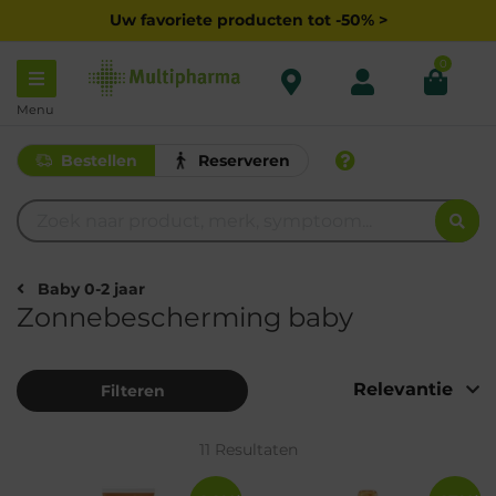
Uw favoriete producten tot -50% >
0
Menu
Bestellen
Reserveren
Baby 0-2 jaar
Zonnebescherming baby
Filteren
11 Resultaten