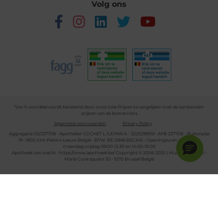
Volg ons
*Uw % voordeel wordt berekend door onze Gele Prijzen te vergelijken met de aanbevolen
prijzen van de leveranciers
Algemene voorwaarden
Privacy Policy
Aggregatie 1/2/237708 - Apotheker COCHET L./LEPAN A. - 3225299159 - APB 237708 - Buitenplas
19 - 1600 Sint-Pieters-Leeuw België - BTW: BE 0866.855.346 - Openingsuren apotheek:
maandag-vrijdag 09:00-12:30 en 14:00-18:00
Apotheek van wacht :
https://www.apotheek.be/
Copyright © 2006-2025 | Multipharma CV -
Marie Curie square 30 - 1070 Brussel België