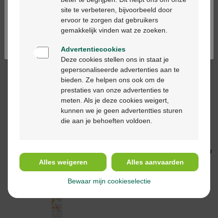
Mustela zon zonnestick
Vichy capitak soleil
Ga verder in het nederlands
site te verbeteren, bijvoorbeeld door
spf50 9ml
SPF50+ melk kind
ervoor te zorgen dat gebruikers
gevoelige huid 300ml
Continuez en français
gemakkelijk vinden wat ze zoeken.
Advertentiecookies
Deze cookies stellen ons in staat je
gepersonaliseerde advertenties aan te
bieden. Ze helpen ons ook om de
prestaties van onze advertenties te
meten. Als je deze cookies weigert,
€ 20,50
€ 25,35
kunnen we je geen advertentties sturen
die aan je behoeften voldoen.
Widmer All Day SPF30
Uriage bariesun
Geparfumeerd 100 ml
enfants ip50 spray
200ml + cr 50ml
Alles weigeren
Alles aanvaarden
Bewaar mijn cookieselectie