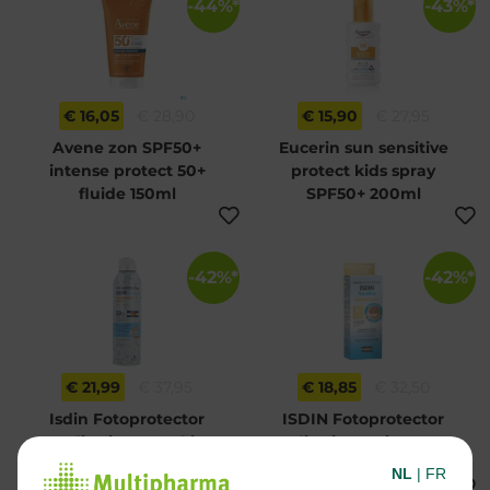
-44%*
-43%*
€ 16,05
€ 28,90
€ 15,90
€ 27,95
Avene zon SPF50+
Eucerin sun sensitive
intense protect 50+
protect kids spray
fluide 150ml
SPF50+ 200ml
-42%*
-42%*
€ 21,99
€ 37,95
€ 18,85
€ 32,50
Isdin Fotoprotector
ISDIN Fotoprotector
Pediatrics Wet Skin
Pediatrics Fusion 5star
Spray SPF50 250ml
SPF50+ 50 ml
NL
|
FR