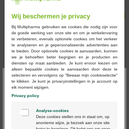
-39%*
-38%*
Wij beschermen je privacy
Bij Multipharma gebruiken we cookies die nodig zijn voor
de goede werking van onze site en om je winkelervaring
te verbeteren, evenals optionele cookies om het verkeer
€ 23,99
€ 39,50
€ 14,99
€ 24,20
te analyseren en je gepersonaliseerde advertenties aan
te bieden. Door optionele cookies te aanvaarden, kunnen
Isdin Fotoprotector
Mustela Baby
we je behoeften beter begrijpen en je producten en
Pediatrics Lotion Spray
zonnemelk hoge
diensten op maat aanbieden. Je kunt ervoor kiezen om
SPF50 200ml
bescherming SPF50
alleen bepaalde cookies te aanvaarden door deze te
200ml
×
selecteren en vervolgens op "Bewaar mijn cookieselectie"
te klikken. Je kunt je privacyinstellingen in je account op
elk moment wijzigen.
-40%*
-36%*
Privacy policy
Welkom
Analyse-cookies
Bienvenue
Deze cookies stellen ons in staat om, op
€ 7,35
€ 12,25
€ 20,35
€ 31,95
anonieme wijze, je bezoek aan onze site
beter te begrijpen. Dit helpt ons om onze