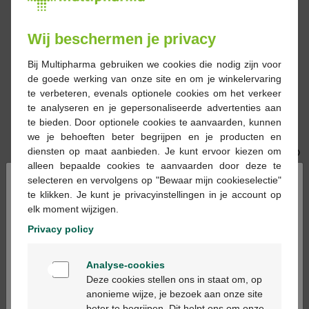
Wij beschermen je privacy
Bij Multipharma gebruiken we cookies die nodig zijn voor
de goede werking van onze site en om je winkelervaring
€ 25,98
€ 39,90
te verbeteren, evenals optionele cookies om het verkeer
te analyseren en je gepersonaliseerde advertenties aan
Somatoline cosm.
Sandoz Orlistat
te bieden. Door optionele cookies te aanvaarden, kunnen
active booster gel
capsules 42 x 60mg
we je behoeften beter begrijpen en je producten en
150ml
diensten op maat aanbieden. Je kunt ervoor kiezen om
alleen bepaalde cookies te aanvaarden door deze te
×
selecteren en vervolgens op "Bewaar mijn cookieselectie"
te klikken. Je kunt je privacyinstellingen in je account op
elk moment wijzigen.
Privacy policy
Welkom
€ 7,90
€ 25,71
Analyse-cookies
Bienvenue
Deze cookies stellen ons in staat om, op
Elimin fresh hibiscus-
Jelonet ster
anonieme wijze, je bezoek aan onze site
rode vruchten tea-bags
10cmx40cm 10 7459
beter te begrijpen. Dit helpt ons om onze