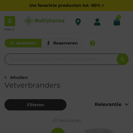
Uw favoriete producten tot -50% >
0
Menu
Bestellen
Reserveren
Afvallen
Vetverbranders
Filteren
47 Resultaten