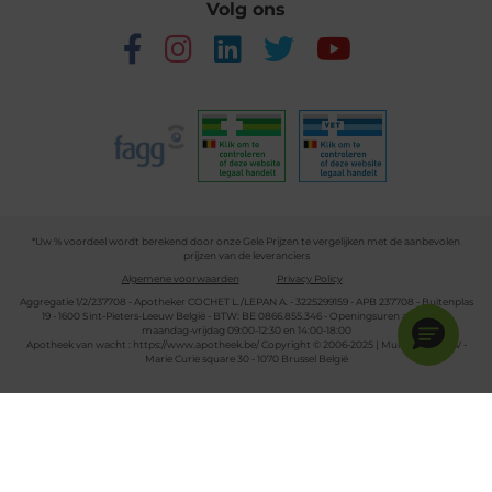
Volg ons
*Uw % voordeel wordt berekend door onze Gele Prijzen te vergelijken met de aanbevolen
prijzen van de leveranciers
Algemene voorwaarden
Privacy Policy
Aggregatie 1/2/237708 - Apotheker COCHET L./LEPAN A. - 3225299159 - APB 237708 - Buitenplas
19 - 1600 Sint-Pieters-Leeuw België - BTW: BE 0866.855.346 - Openingsuren apotheek:
maandag-vrijdag 09:00-12:30 en 14:00-18:00
Apotheek van wacht :
https://www.apotheek.be/
Copyright © 2006-2025 | Multipharma CV -
Marie Curie square 30 - 1070 Brussel België