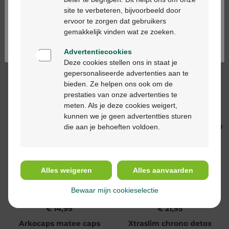
24
Ga verder in het nederlands
site te verbeteren, bijvoorbeeld door
ervoor te zorgen dat gebruikers
Continuez en français
gemakkelijk vinden wat ze zoeken.
Advertentiecookies
Deze cookies stellen ons in staat je
gepersonaliseerde advertenties aan te
bieden. Ze helpen ons ook om de
€ 14,28
€ 7,90
prestaties van onze advertenties te
meten. Als je deze cookies weigert,
Arkocaps guarana bio
Elimin Intense Citroen
kunnen we je geen advertentties sturen
caps 40
24st
die aan je behoeften voldoen.
Alles weigeren
Alles aanvaarden
Bewaar mijn cookieselectie
€ 14,99
€ 21,95
Arkocaps matee caps
Xtraslim chrono detox