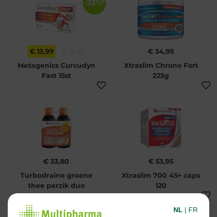
-23%*
€ 13,99
€ 18,20
€ 34,95
Metagenics Curcudyn
Xtraslim Chrono Fort
Fast 15st
225g
€ 33,80
€ 53,95
Turbodraine groene
Xtraslim 700 45+ caps
thee perzik duo
120
2x500ml
NL
|
FR