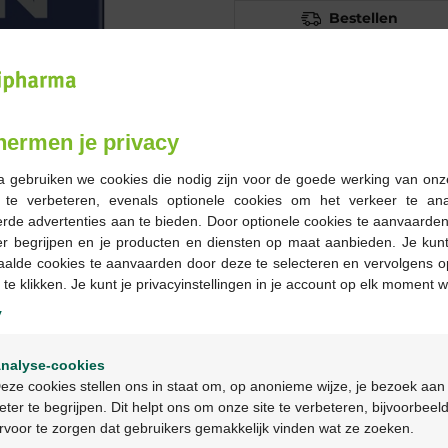
Bestellen
Op voorraad online
-
+
hermen je privacy
Max. aantal = 12
a gebruiken we cookies die nodig zijn voor de goede werking van onz
g te verbeteren, evenals optionele cookies om het verkeer te an
Op werkdagen vóór 12u
rde advertenties aan te bieden. Door optionele cookies te aanvaarde
geleverd
er begrijpen en je producten en diensten op maat aanbieden. Je kunt
aalde cookies te aanvaarden door deze te selecteren en vervolgens o
 te klikken. Je kunt je privacyinstellingen in je account op elk moment w
Gratis
levering in je Multi
Gratis
levering thuis vanaf 
y
Veilig
betalen
Welkom
Klantendienst
via chat of
c
nalyse-cookies
Bienvenue
eze cookies stellen ons in staat om, op anonieme wijze, je bezoek aan
eter te begrijpen. Dit helpt ons om onze site te verbeteren, bijvoorbeel
Productbeschrijv
rvoor te zorgen dat gebruikers gemakkelijk vinden wat ze zoeken.
Ga verder in het nederlands