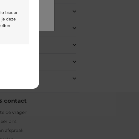
 te bieden.
 je deze
oeften
& contact
telde vragen
eer ons
n afspraak