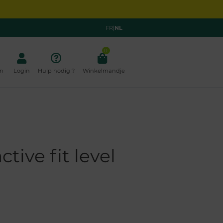
FR
|
NL
0
n
Login
Hulp nodig ?
Winkelmandje
tive fit level