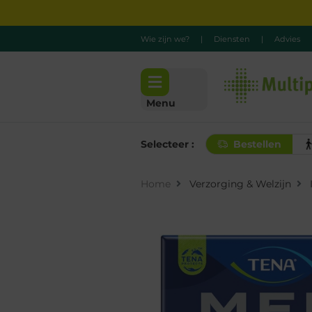
Wie zijn we?
|
Diensten
|
Advies
Menu
Selecteer :
Bestellen
Home
Verzorging & Welzijn