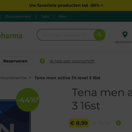
Uw favoriete producten tot -50% >
|
Duurzaamheid
|
Jobs
|
Pers
Apotheke
Reserveren
Ik heb een voorschrift
Incontinentie
Tena men active fit level 3 16st
Tena men ac
-44%*
3 16st
€ 8,99
€ 16,19