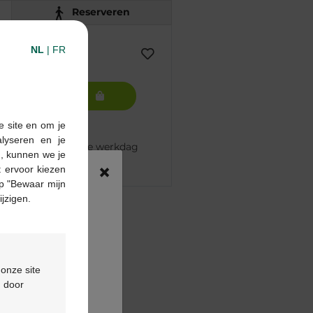
Reserveren
NL
|
FR
In winkelmandje
e site en om je
alyseren en je
 besteld, volgende werkdag
n, kunnen we je
×
 ervoor kiezen
p "Bewaar mijn
ijzigen.
pharma apotheek
€55
ontactformulier
 onze site
d door
ing