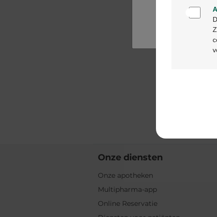
A
D
Z
c
v
Onze diensten
Onze apotheken
Multipharma-app
Online Reservatie