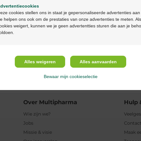
dvertentiecookies
Continuez en français
Beschrijving
eze cookies stellen ons in staat je gepersonaliseerde advertenties aan
e helpen ons ook om de prestaties van onze advertenties te meten. Als
ookies weigert, kunnen we je geen advertentties sturen die aan je beh
Eigenschappen
oldoen.
Indicaties
Alles weigeren
Alles aanvaarden
Gebruik
Bewaar mijn cookieselectie
Ingrediënten
Over Multipharma
Hulp 
Wie zijn we?
Veelges
Jobs
Contact
Missie & visie
Maak ee