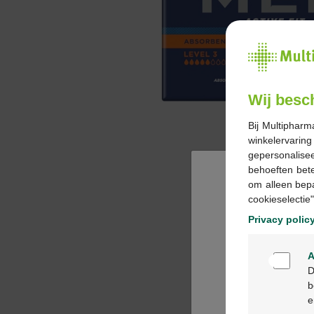
Wij besc
Bij Multipharm
winkelervarin
gepersonalisee
behoeften bet
om alleen bep
cookieselectie"
Privacy polic
A
D
b
e