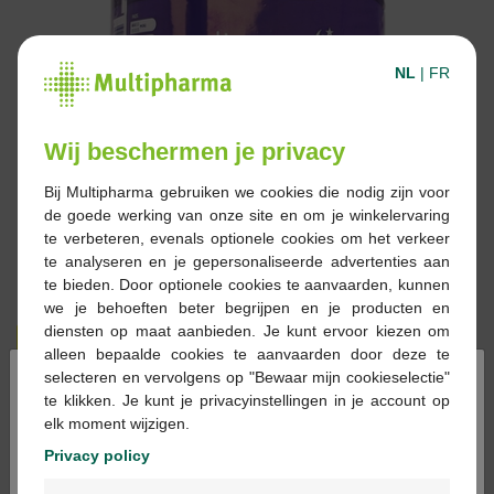
NL
|
FR
Wij beschermen je privacy
Bij Multipharma gebruiken we cookies die nodig zijn voor
de goede werking van onze site en om je winkelervaring
te verbeteren, evenals optionele cookies om het verkeer
te analyseren en je gepersonaliseerde advertenties aan
te bieden. Door optionele cookies te aanvaarden, kunnen
we je behoeften beter begrijpen en je producten en
diensten op maat aanbieden. Je kunt ervoor kiezen om
€ 6,09
€ 12,19
alleen bepaalde cookies te aanvaarden door deze te
×
selecteren en vervolgens op "Bewaar mijn cookieselectie"
Reserveren
Bestellen
te klikken. Je kunt je privacyinstellingen in je account op
elk moment wijzigen.
Privacy policy
Voorraad uitgeput
Welkom