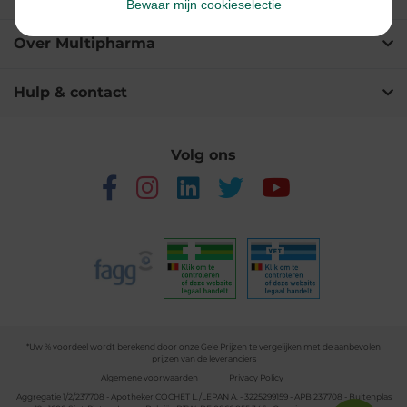
Bewaar mijn cookieselectie
Over Multipharma
Hulp & contact
Volg ons
*Uw % voordeel wordt berekend door onze Gele Prijzen te vergelijken met de aanbevolen
prijzen van de leveranciers
Algemene voorwaarden
Privacy Policy
Aggregatie 1/2/237708 - Apotheker COCHET L./LEPAN A. - 3225299159 - APB 237708 - Buitenplas