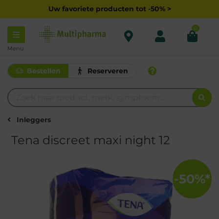
Uw favoriete producten tot -50% >
0
Menu
Bestellen
Reserveren
Inleggers
Tena discreet maxi night 12
-50%*