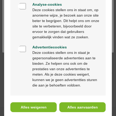
Analyse-cookies
Op werkdagen vóór 12u besteld, volgende
Bienvenue
Deze cookies stellen ons in staat om, op
werkdag geleverd
anonieme wijze, je bezoek aan onze site
beter te begrijpen. Dit helpt ons om onze
Ga verder in het nederlands
Gratis
levering in je Multipharma apotheek
site te verbeteren, bijvoorbeeld door
Gratis
levering thuis vanaf €55
ervoor te zorgen dat gebruikers
Continuez en français
Veilig
betalen
gemakkelijk vinden wat ze zoeken.
Klantendienst
via chat of
contactformulier
Advertentiecookies
Deze cookies stellen ons in staat je
gepersonaliseerde advertenties aan te
Productbeschrijving
bieden. Ze helpen ons ook om de
prestaties van onze advertenties te
Beschrijving
meten. Als je deze cookies weigert,
kunnen we je geen advertentties sturen
die aan je behoeften voldoen.
Anderen bekeken
ook
Alles weigeren
Alles aanvaarden
Onze diensten