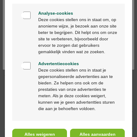
Welkom
In winkelmandje
-
+
Analyse-cookies
Bienvenue
Deze cookies stellen ons in staat om, op
Max. aantal = 4
anonieme wijze, je bezoek aan onze site
Op werkdagen vóór 12u besteld, volgende
beter te begrijpen. Dit helpt ons om onze
Ga verder in het nederlands
werkdag geleverd
site te verbeteren, bijvoorbeeld door
ervoor te zorgen dat gebruikers
Continuez en français
gemakkelijk vinden wat ze zoeken.
Gratis
levering in je Multipharma apotheek
Gratis
levering thuis vanaf €55
Advertentiecookies
Veilig
betalen
Deze cookies stellen ons in staat je
Klantendienst
via chat of
contactformulier
gepersonaliseerde advertenties aan te
bieden. Ze helpen ons ook om de
prestaties van onze advertenties te
meten. Als je deze cookies weigert,
Productbeschrijving
kunnen we je geen advertentties sturen
die aan je behoeften voldoen.
Eigenschappen
Gebruik
Alles weigeren
Alles aanvaarden