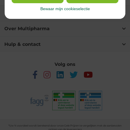
Bewaar mijn cookieselectie
Onze diensten
Over Multipharma
Hulp & contact
Volg ons
*Uw % voordeel wordt berekend door onze Gele Prijzen te vergelijken met de aanbevolen
prijzen van de leveranciers