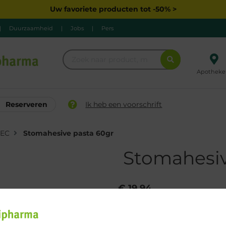
Uw favoriete producten tot -50% >
|
Duurzaamheid
|
Jobs
|
Pers
Apotheke
Reserveren
Ik heb een voorschrift
EC
Stomahesive pasta 60gr
Stomahesiv
€ 19,94
Bestellen