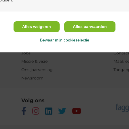
Gebruik
Alles weigeren
Alles aanvaarden
Over Multipharma
Hulp 
Bewaar mijn cookieselectie
Wie zijn we?
Veelges
Jobs
Contact
Missie & visie
Maak ee
Ons jaarverslag
Toegan
Newsroom
Volg ons