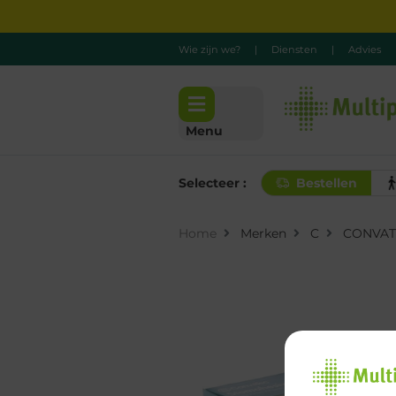
Wie zijn we?
|
Diensten
|
Advies
Menu
Selecteer :
Bestellen
Home
Merken
C
CONVAT