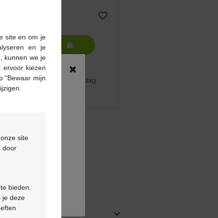
e site en om je
In winkelmandje
alyseren en je
n, kunnen we je
×
 ervoor kiezen
p "Bewaar mijn
 besteld, volgende werkdag
ijzigen.
pharma apotheek
€55
 onze site
d door
ontactformulier
ing
 te bieden.
 je deze
oeften