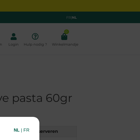
FR
|
NL
0
n
Login
Hulp nodig ?
Winkelmandje
e pasta 60gr
NL
|
FR
Reserveren