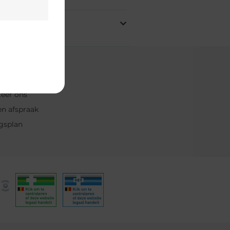
& contact
telde vragen
eer ons
n afspraak
gsplan