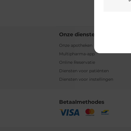
Onze diensten
Onze apotheken
Multipharma-app
Online Reservatie
Diensten voor patiënten
Diensten voor instellingen
Betaalmethodes