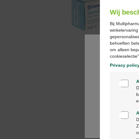
Wij besc
Bij Multipharm
winkelervarin
gepersonalisee
behoeften bet
om alleen bep
cookieselectie"
Privacy polic
A
D
b
e
A
D
Z
c
v