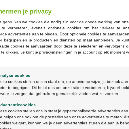
Op voorraad online
hermen je privacy
a gebruiken we cookies die nodig zijn voor de goede werking van onz
-
+
g te verbeteren, evenals optionele cookies om het verkeer te an
rde advertenties aan te bieden. Door optionele cookies te aanvaarde
Max. aantal = 4
er begrijpen en je producten en diensten op maat aanbieden. Je kunt
aalde cookies te aanvaarden door deze te selecteren en vervolgens o
Op werkdagen vóór 12u
 te klikken. Je kunt je privacyinstellingen in je account op elk moment w
geleverd
y
Welkom
Gratis
levering in je Multi
nalyse-cookies
Gratis
levering thuis vanaf 
Bienvenue
eze cookies stellen ons in staat om, op anonieme wijze, je bezoek aan
Veilig
betalen
eter te begrijpen. Dit helpt ons om onze site te verbeteren, bijvoorbeel
Klantendienst
via chat of
c
rvoor te zorgen dat gebruikers gemakkelijk vinden wat ze zoeken.
Ga verder in het nederlands
dvertentiecookies
Continuez en français
Productbeschrijv
eze cookies stellen ons in staat je gepersonaliseerde advertenties aan
e helpen ons ook om de prestaties van onze advertenties te meten. Als
ookies weigert, kunnen we je geen advertentties sturen die aan je beh
Eigenschappen
oldoen.