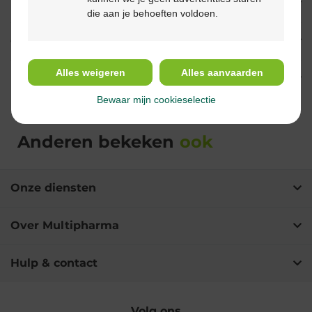
Indicaties
die aan je behoeften voldoen.
Gebruik
Alles weigeren
Alles aanvaarden
Ingrediënten
Bewaar mijn cookieselectie
Anderen bekeken
ook
Onze diensten
Over Multipharma
Hulp & contact
Volg ons