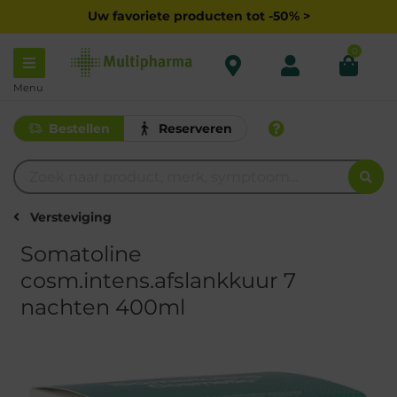
Uw favoriete producten tot -50% >
0
Menu
Bestellen
Reserveren
Versteviging
Somatoline
cosm.intens.afslankkuur 7
nachten 400ml