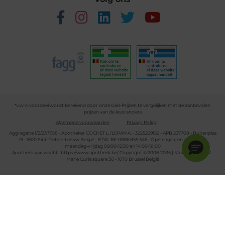
*Uw % voordeel wordt berekend door onze Gele Prijzen te vergelijken met de aanbevolen
prijzen van de leveranciers
Algemene voorwaarden
Privacy Policy
Aggregatie 1/2/237708 - Apotheker COCHET L./LEPAN A. - 3225299159 - APB 237708 - Buitenplas
19 - 1600 Sint-Pieters-Leeuw België - BTW: BE 0866.855.346 - Openingsuren apotheek:
maandag-vrijdag 09:00-12:30 en 14:00-18:00
Apotheek van wacht :
https://www.apotheek.be/
Copyright © 2006-2025 | Multipharma CV -
Marie Curie square 30 - 1070 Brussel België