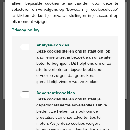
alleen bepaalde cookies te aanvaarden door deze te
Voorraad uitgeput
×
selecteren en vervolgens op "Bewaar mijn cookieselectie"
te klikken. Je kunt je privacyinstellingen in je account op
elk moment wijzigen.
Op werkdagen vóór 12u besteld, volgende
werkdag geleverd
Privacy policy
Welkom
Analyse-cookies
Gratis
levering in je Multipharma apotheek
Bienvenue
Deze cookies stellen ons in staat om, op
Gratis
levering thuis vanaf €55
anonieme wijze, je bezoek aan onze site
Veilig
betalen
beter te begrijpen. Dit helpt ons om onze
Ga verder in het nederlands
Klantendienst
via chat of
contactformulier
site te verbeteren, bijvoorbeeld door
ervoor te zorgen dat gebruikers
Continuez en français
gemakkelijk vinden wat ze zoeken.
Productbeschrijving
Advertentiecookies
Deze cookies stellen ons in staat je
Beschrijving
gepersonaliseerde advertenties aan te
bieden. Ze helpen ons ook om de
Eigenschappen
prestaties van onze advertenties te
meten. Als je deze cookies weigert,
kunnen we je geen advertentties sturen