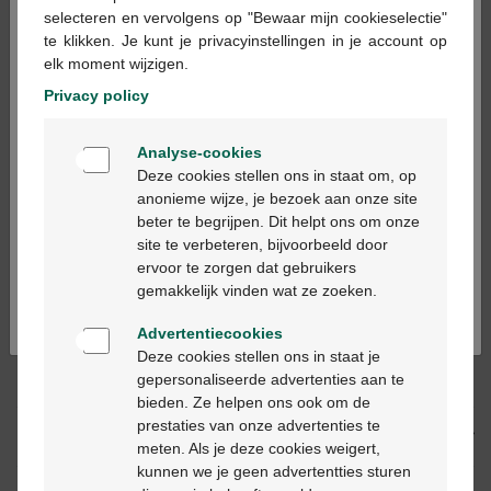
×
selecteren en vervolgens op "Bewaar mijn cookieselectie"
te klikken. Je kunt je privacyinstellingen in je account op
In winkelmandje
elk moment wijzigen.
-
+
Privacy policy
Max. aantal = 12
Welkom
Op werkdagen vóór 12u besteld, volgende
Analyse-cookies
Bienvenue
werkdag geleverd
Deze cookies stellen ons in staat om, op
anonieme wijze, je bezoek aan onze site
beter te begrijpen. Dit helpt ons om onze
Ga verder in het nederlands
Gratis
levering in je Multipharma apotheek
site te verbeteren, bijvoorbeeld door
Gratis
levering thuis vanaf €55
ervoor te zorgen dat gebruikers
Continuez en français
Veilig
betalen
gemakkelijk vinden wat ze zoeken.
Klantendienst
via chat of
contactformulier
Advertentiecookies
Deze cookies stellen ons in staat je
gepersonaliseerde advertenties aan te
Productbeschrijving
bieden. Ze helpen ons ook om de
prestaties van onze advertenties te
Beschrijving
meten. Als je deze cookies weigert,
kunnen we je geen advertentties sturen