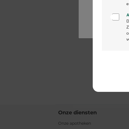
e
A
D
Z
c
v
Onze diensten
Onze apotheken