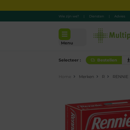
Wie zijn we?
|
Diensten
|
Advies
Menu
Selecteer :
Bestellen
Home
Merken
R
RENNIE