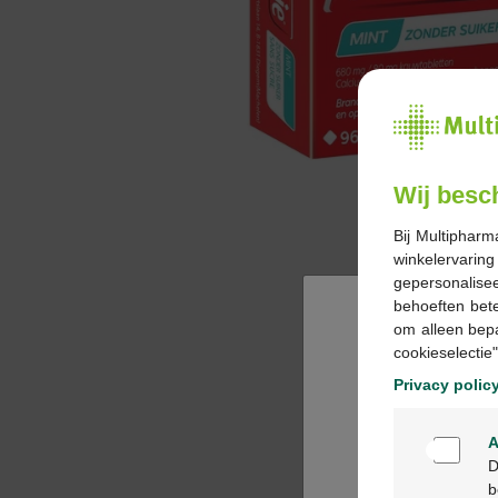
Wij besc
Bij Multipharm
winkelervarin
gepersonalisee
behoeften bet
om alleen bep
cookieselectie"
Privacy polic
A
D
b