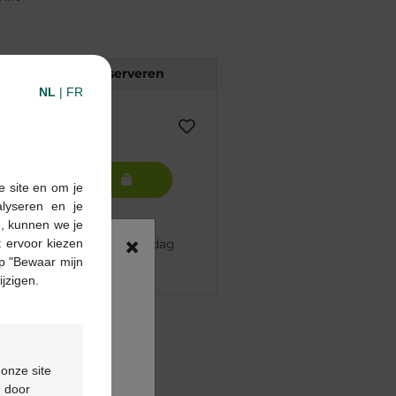
Reserveren
NL
|
FR
In winkelmandje
e site en om je
alyseren en je
n, kunnen we je
×
 besteld, volgende werkdag
 ervoor kiezen
p "Bewaar mijn
ijzigen.
pharma apotheek
€55
 onze site
ontactformulier
d door