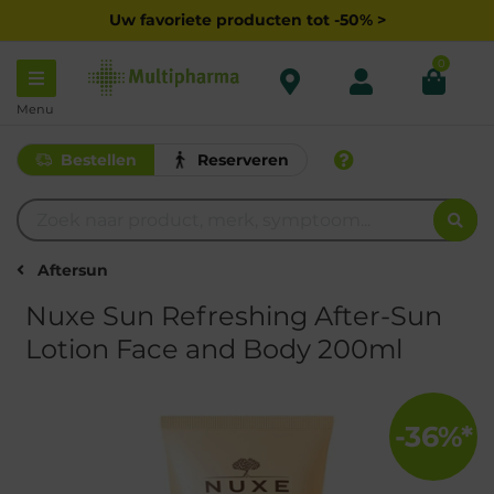
Uw favoriete producten tot -50% >
0
Menu
Bestellen
Reserveren
Aftersun
Nuxe Sun Refreshing After-Sun
Lotion Face and Body 200ml
-36%*