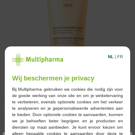
NL
|
FR
Wij beschermen je privacy
Bij Multipharma gebruiken we cookies die nodig zijn voor
de goede werking van onze site en om je winkelervaring
€ 14,29
€ 22,50
te verbeteren, evenals optionele cookies om het verkeer
te analyseren en je gepersonaliseerde advertenties aan
te bieden. Door optionele cookies te aanvaarden, kunnen
Reserveren
Bestellen
we je behoeften beter begrijpen en je producten en
diensten op maat aanbieden. Je kunt ervoor kiezen om
alleen bepaalde cookies te aanvaarden door deze te
Op voorraad online