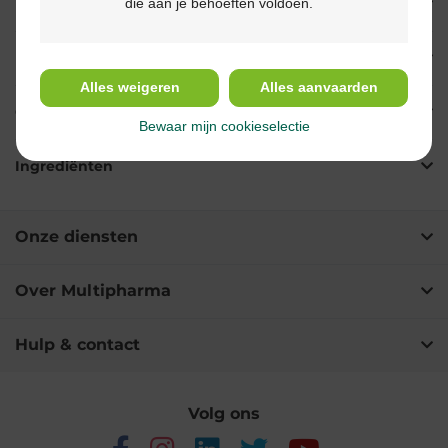
die aan je behoeften voldoen.
Eigenschappen
Indicaties
Alles weigeren
Alles aanvaarden
Gebruik
Bewaar mijn cookieselectie
Ingrediënten
Onze diensten
Over Multipharma
Hulp & contact
Volg ons