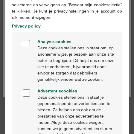
×
selecteren en vervolgens op "Bewaar mijn cookieselectie"
te klikken. Je kunt je privacyinstellingen in je account op
In winkelmandje
elk moment wijzigen.
-
+
Privacy policy
Max. aantal = 12
Welkom
Op werkdagen vóór 12u besteld, volgende
Analyse-cookies
Bienvenue
werkdag geleverd
Deze cookies stellen ons in staat om, op
anonieme wijze, je bezoek aan onze site
beter te begrijpen. Dit helpt ons om onze
Ga verder in het nederlands
Gratis
levering in je Multipharma apotheek
site te verbeteren, bijvoorbeeld door
Gratis
levering thuis vanaf €55
ervoor te zorgen dat gebruikers
Continuez en français
Veilig
betalen
gemakkelijk vinden wat ze zoeken.
Klantendienst
via chat of
contactformulier
Advertentiecookies
Deze cookies stellen ons in staat je
gepersonaliseerde advertenties aan te
Productbeschrijving
bieden. Ze helpen ons ook om de
prestaties van onze advertenties te
Beschrijving
meten. Als je deze cookies weigert,
kunnen we je geen advertentties sturen