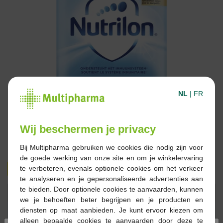
NL
|
FR
Wij beschermen je privacy
Bij Multipharma gebruiken we cookies die nodig zijn voor
de goede werking van onze site en om je winkelervaring
€ 16,19
€ 18,99
te verbeteren, evenals optionele cookies om het verkeer
te analyseren en je gepersonaliseerde advertenties aan
te bieden. Door optionele cookies te aanvaarden, kunnen
Reserveren
Bestellen
we je behoeften beter begrijpen en je producten en
diensten op maat aanbieden. Je kunt ervoor kiezen om
alleen bepaalde cookies te aanvaarden door deze te
Op voorraad online