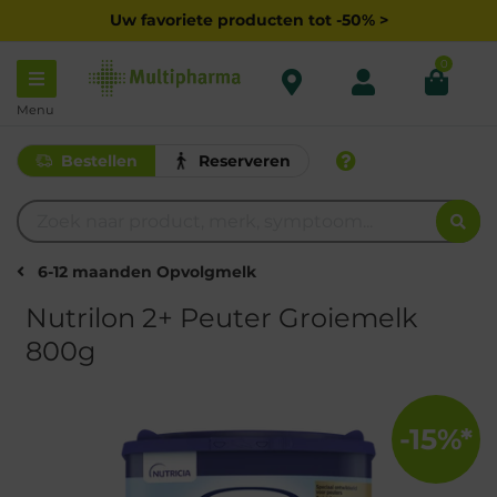
Uw favoriete producten tot -50% >
0
Menu
Bestellen
Reserveren
6-12 maanden Opvolgmelk
Nutrilon 2+ Peuter Groiemelk
800g
-15%*