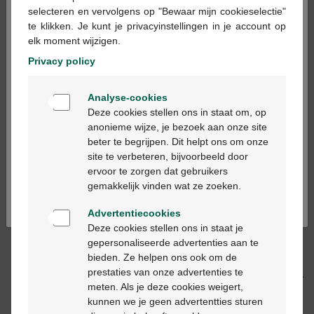
×
selecteren en vervolgens op "Bewaar mijn cookieselectie"
te klikken. Je kunt je privacyinstellingen in je account op
In winkelmandje
elk moment wijzigen.
-
+
Privacy policy
Max. aantal = 12
Welkom
Op werkdagen vóór 12u besteld, volgende
Analyse-cookies
Bienvenue
werkdag geleverd
Deze cookies stellen ons in staat om, op
anonieme wijze, je bezoek aan onze site
beter te begrijpen. Dit helpt ons om onze
Ga verder in het nederlands
Gratis
levering in je Multipharma apotheek
site te verbeteren, bijvoorbeeld door
Gratis
levering thuis vanaf €55
ervoor te zorgen dat gebruikers
Continuez en français
Veilig
betalen
gemakkelijk vinden wat ze zoeken.
Klantendienst
via chat of
contactformulier
Advertentiecookies
Deze cookies stellen ons in staat je
gepersonaliseerde advertenties aan te
Productbeschrijving
bieden. Ze helpen ons ook om de
prestaties van onze advertenties te
Beschrijving
meten. Als je deze cookies weigert,
kunnen we je geen advertentties sturen