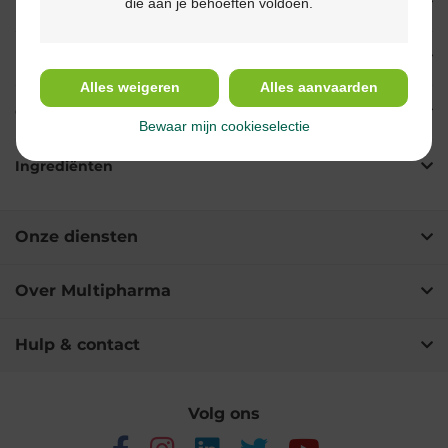
die aan je behoeften voldoen.
Eigenschappen
Indicaties
Alles weigeren
Alles aanvaarden
Gebruik
Bewaar mijn cookieselectie
Ingrediënten
Onze diensten
Over Multipharma
Hulp & contact
Volg ons