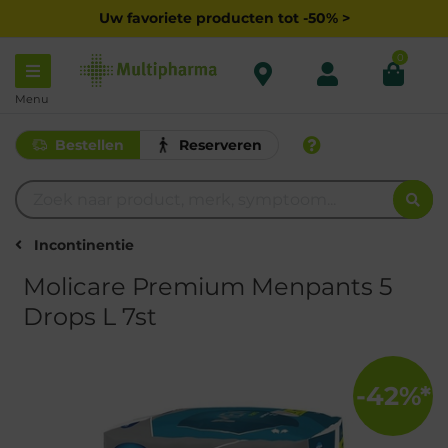
Uw favoriete producten tot -50% >
0
Menu
Bestellen
Reserveren
Incontinentie
Molicare Premium Menpants 5
Drops L 7st
-42%*