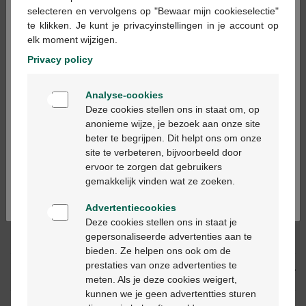
×
selecteren en vervolgens op "Bewaar mijn cookieselectie"
te klikken. Je kunt je privacyinstellingen in je account op
In winkelmandje
elk moment wijzigen.
-
+
Privacy policy
Max. aantal = 6
Welkom
Op werkdagen vóór 12u besteld, volgende
Analyse-cookies
Bienvenue
werkdag geleverd
Deze cookies stellen ons in staat om, op
anonieme wijze, je bezoek aan onze site
beter te begrijpen. Dit helpt ons om onze
Ga verder in het nederlands
Gratis
levering in je Multipharma apotheek
site te verbeteren, bijvoorbeeld door
Gratis
levering thuis vanaf €55
ervoor te zorgen dat gebruikers
Continuez en français
Veilig
betalen
gemakkelijk vinden wat ze zoeken.
Klantendienst
via chat of
contactformulier
Advertentiecookies
Deze cookies stellen ons in staat je
gepersonaliseerde advertenties aan te
Productbeschrijving
bieden. Ze helpen ons ook om de
prestaties van onze advertenties te
Beschrijving
meten. Als je deze cookies weigert,
kunnen we je geen advertentties sturen