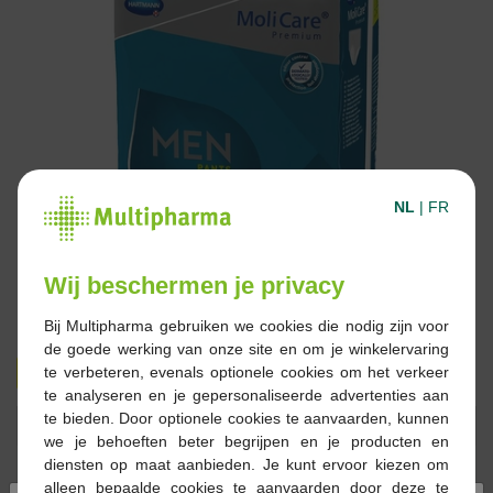
NL
|
FR
Wij beschermen je privacy
Bij Multipharma gebruiken we cookies die nodig zijn voor
de goede werking van onze site en om je winkelervaring
€ 9,00
€ 15,59
te verbeteren, evenals optionele cookies om het verkeer
te analyseren en je gepersonaliseerde advertenties aan
te bieden. Door optionele cookies te aanvaarden, kunnen
Reserveren
Bestellen
we je behoeften beter begrijpen en je producten en
diensten op maat aanbieden. Je kunt ervoor kiezen om
alleen bepaalde cookies te aanvaarden door deze te
Op voorraad online