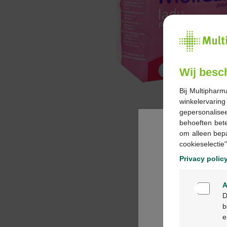
Wij besc
Bij Multipharm
winkelervarin
gepersonalisee
behoeften bet
om alleen bep
cookieselectie"
Privacy polic
A
D
b
e