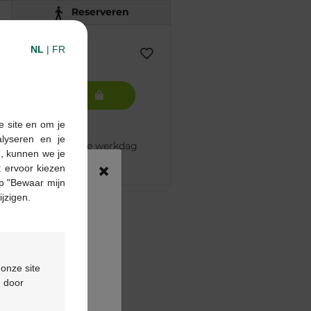
Reserveren
NL
|
FR
In winkelmandje
e site en om je
alyseren en je
 besteld, volgende werkdag
n, kunnen we je
×
 ervoor kiezen
p "Bewaar mijn
ijzigen.
pharma apotheek
€55
ontactformulier
 onze site
d door
ing