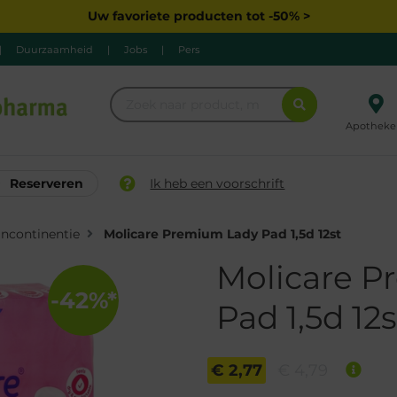
Uw favoriete producten tot -50% >
|
Duurzaamheid
|
Jobs
|
Pers
Apotheke
Reserveren
Ik heb een voorschrift
Incontinentie
Molicare Premium Lady Pad 1,5d 12st
Molicare 
-42%*
Pad 1,5d 12s
€ 2,77
€ 4,79