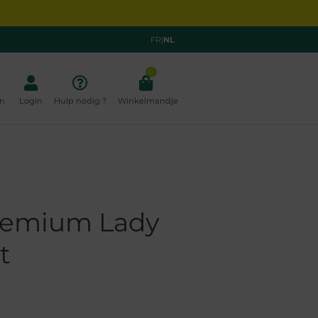
FR
|
NL
0
n
Login
Hulp nodig ?
Winkelmandje
Premium Lady
t