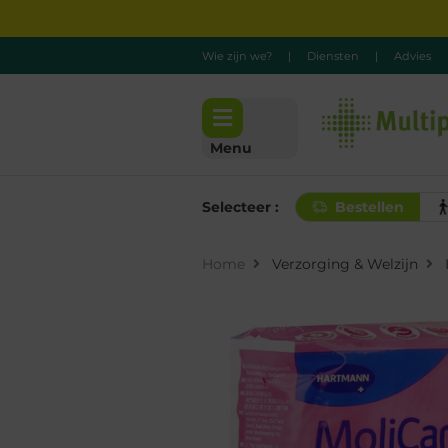
Wie zijn we?
|
Diensten
|
Advies
Menu
Selecteer :
Bestellen
Home
Verzorging & Welzijn