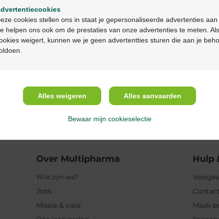
dvertentiecookies
Continuez en français
Beschrijving
eze cookies stellen ons in staat je gepersonaliseerde advertenties aan
e helpen ons ook om de prestaties van onze advertenties te meten. Als
ookies weigert, kunnen we je geen advertentties sturen die aan je beh
Eigenschappen
oldoen.
Indicaties
Alles weigeren
Alles aanvaarden
Gebruik
Bewaar mijn cookieselectie
Ingrediënten
Over Multipharma
Hulp 
Wie zijn we?
Veelges
Jobs
Contact
Missie & visie
Maak ee