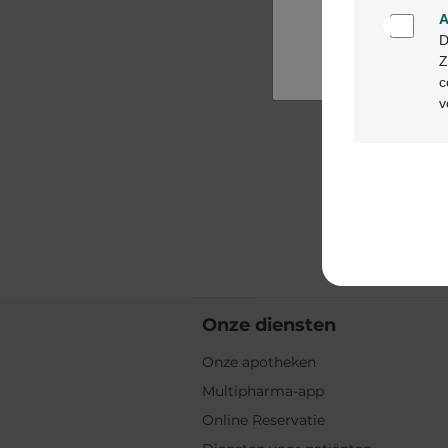
A
D
Z
c
v
Onze diensten
Onze apotheken
Multipharma-app
Online Reservatie