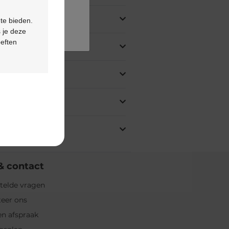
 te bieden.
 je deze
oeften
& contact
telde vragen
eer ons
n afspraak