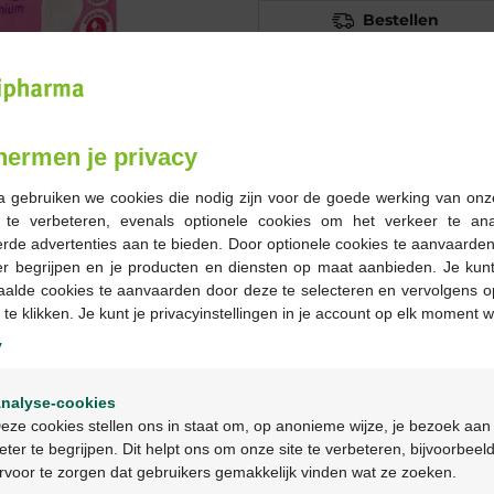
Bestellen
Op voorraad online
-
+
hermen je privacy
Max. aantal = 12
a gebruiken we cookies die nodig zijn voor de goede werking van onz
g te verbeteren, evenals optionele cookies om het verkeer te an
Op werkdagen vóór 12u
rde advertenties aan te bieden. Door optionele cookies te aanvaarde
geleverd
er begrijpen en je producten en diensten op maat aanbieden. Je kunt
aalde cookies te aanvaarden door deze te selecteren en vervolgens o
 te klikken. Je kunt je privacyinstellingen in je account op elk moment w
Gratis
levering in je Multi
Gratis
levering thuis vanaf 
y
Veilig
betalen
Welkom
Klantendienst
via chat of
c
nalyse-cookies
Bienvenue
eze cookies stellen ons in staat om, op anonieme wijze, je bezoek aan
eter te begrijpen. Dit helpt ons om onze site te verbeteren, bijvoorbeel
Productbeschrijv
rvoor te zorgen dat gebruikers gemakkelijk vinden wat ze zoeken.
Ga verder in het nederlands