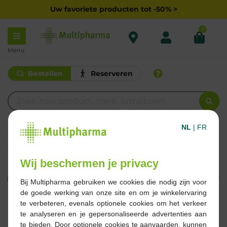
Uw favoriete producten tot -50% >
0
Menu
Bestellen
Reserveren
NL
|
FR
PRANAROM
AROMANOCTIS
Wij beschermen je privacy
Filteren
Bij Multipharma gebruiken we cookies die nodig zijn voor
de goede werking van onze site en om je winkelervaring
te verbeteren, evenals optionele cookies om het verkeer
2 Resultaten
te analyseren en je gepersonaliseerde advertenties aan
te bieden. Door optionele cookies te aanvaarden, kunnen