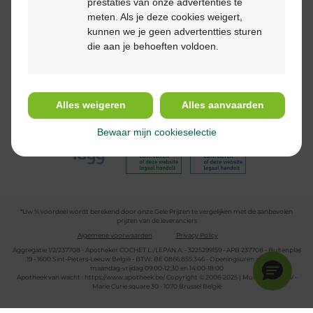
prestaties van onze advertenties te
meten. Als je deze cookies weigert,
kunnen we je geen advertentties sturen
die aan je behoeften voldoen.
Volg ons
Alles weigeren
Alles aanvaarden
Bewaar mijn cookieselectie
*Uw % voordeel wordt berekend door onze Gele Prijzen te vergelijken met de aanbevolen
prijzen van de leveranciers
Algemene voorwaarden
Privacy Policy
Aggregatie 1/2/237708 - Apotheker COCHET L./LEPAN A. - 3225299159 - APB 237708 - Buitenplas
19 - 1600 Sint-Pieters-Leeuw België - BTW: BE 0866.855.346 - Openingsuren apotheek:
maandag-vrijdag 09:00-12:30 en 14:00-18:00
Apotheek van wacht :
https://www.apotheek.be/
Copyright © 2006-2025 | Multipharma CV -
Marie Curie square 30 - 1070 Brussel België