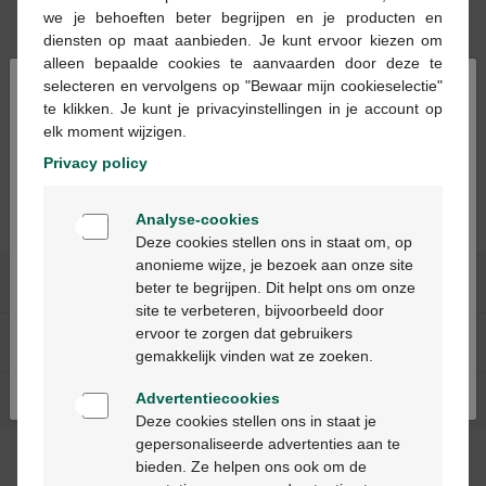
we je behoeften beter begrijpen en je producten en
diensten op maat aanbieden. Je kunt ervoor kiezen om
alleen bepaalde cookies te aanvaarden door deze te
×
selecteren en vervolgens op "Bewaar mijn cookieselectie"
te klikken. Je kunt je privacyinstellingen in je account op
€ 16,55
€ 13,30
elk moment wijzigen.
Aromanoctis slaap
Pranarôm Aromanoctis
Privacy policy
grog 100ml
Slaap Roller Bio 5ml
Welkom
Analyse-cookies
Bienvenue
Deze cookies stellen ons in staat om, op
anonieme wijze, je bezoek aan onze site
Onze diensten
beter te begrijpen. Dit helpt ons om onze
Ga verder in het nederlands
site te verbeteren, bijvoorbeeld door
ervoor te zorgen dat gebruikers
Over Multipharma
Continuez en français
gemakkelijk vinden wat ze zoeken.
Advertentiecookies
Hulp & contact
Deze cookies stellen ons in staat je
gepersonaliseerde advertenties aan te
bieden. Ze helpen ons ook om de
Betaalmethodes