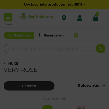
Uw favoriete producten tot -50% >
0
Menu
Bestellen
Reserveren
NUXE
VERY ROSE
Filteren
26 Resultaten