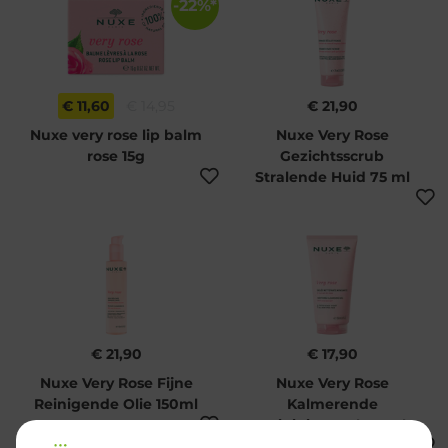
-22%*
€ 11,60
€ 14,95
€ 21,90
Nuxe very rose lip balm
Nuxe Very Rose
rose 15g
Gezichtsscrub
Stralende Huid 75 ml
€ 21,90
€ 17,90
Nuxe Very Rose Fijne
Nuxe Very Rose
Reinigende Olie 150ml
Kalmerende
Reinigingsgel 150ml