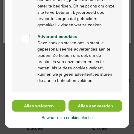
ml
Up Remover 100ml
beter te begrijpen. Dit helpt ons om onze
Ga verder in het nederlands
site te verbeteren, bijvoorbeeld door
ervoor te zorgen dat gebruikers
Continuez en français
gemakkelijk vinden wat ze zoeken.
Advertentiecookies
Deze cookies stellen ons in staat je
gepersonaliseerde advertenties aan te
€ 24,90
€ 18,50
bieden. Ze helpen ons ook om de
prestaties van onze advertenties te
Nuxe Very Rose
Nuxe Very Rose
meten. Als je deze cookies weigert,
Volumegevend Serum
Verfrissende Tonic
kunnen we je geen advertentties sturen
Lippen 8ml
Lotion 200ml
die aan je behoeften voldoen.
Alles weigeren
Alles aanvaarden
Bewaar mijn cookieselectie
€ 30,90
€ 17,80