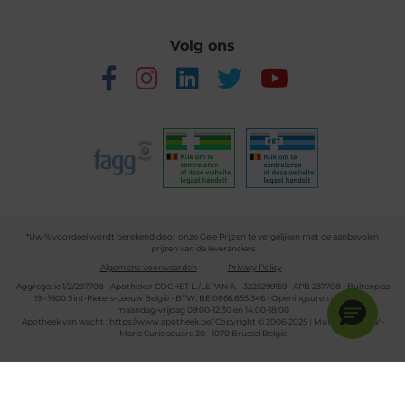
Volg ons
*Uw % voordeel wordt berekend door onze Gele Prijzen te vergelijken met de aanbevolen
prijzen van de leveranciers
Algemene voorwaarden
Privacy Policy
Aggregatie 1/2/237708 - Apotheker COCHET L./LEPAN A. - 3225299159 - APB 237708 - Buitenplas
19 - 1600 Sint-Pieters-Leeuw België - BTW: BE 0866.855.346 - Openingsuren apotheek:
maandag-vrijdag 09:00-12:30 en 14:00-18:00
Apotheek van wacht :
https://www.apotheek.be/
Copyright © 2006-2025 | Multipharma CV -
Marie Curie square 30 - 1070 Brussel België