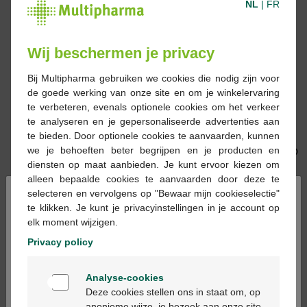
NL
|
FR
Wij beschermen je privacy
Bij Multipharma gebruiken we cookies die nodig zijn voor
de goede werking van onze site en om je winkelervaring
€ 38,75
€ 18,50
te verbeteren, evenals optionele cookies om het verkeer
te analyseren en je gepersonaliseerde advertenties aan
Nuxe very rose edp
Very Rose Smeuige
te bieden. Door optionele cookies te aanvaarden, kunnen
100ml
Reinigingsmelk 200ml
we je behoeften beter begrijpen en je producten en
diensten op maat aanbieden. Je kunt ervoor kiezen om
alleen bepaalde cookies te aanvaarden door deze te
×
selecteren en vervolgens op "Bewaar mijn cookieselectie"
te klikken. Je kunt je privacyinstellingen in je account op
elk moment wijzigen.
Privacy policy
€ 18,50
€ 19,50
Welkom
Analyse-cookies
Nuxe Very Rose Luchtig
Nuxe Very Rose
Bienvenue
Deze cookies stellen ons in staat om, op
Reinigend Schuim 150
Waterproof Eye Make
anonieme wijze, je bezoek aan onze site