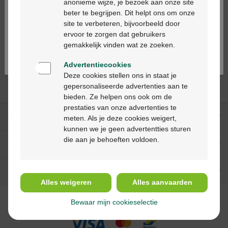
anonieme wijze, je bezoek aan onze site
Nutrilon Omneo 1
beter te begrijpen. Dit helpt ons om onze
Ga verder in het nederlands
Krampen, kolieken,
site te verbeteren, bijvoorbeeld door
moeizame ontlasting
ervoor te zorgen dat gebruikers
Continuez en français
en constipatie 0-6
gemakkelijk vinden wat ze zoeken.
maanden Zakjes
5x23gr
Advertentiecookies
Deze cookies stellen ons in staat je
gepersonaliseerde advertenties aan te
bieden. Ze helpen ons ook om de
prestaties van onze advertenties te
Onze diensten
meten. Als je deze cookies weigert,
kunnen we je geen advertentties sturen
die aan je behoeften voldoen.
Over Multipharma
Hulp & contact
Alles weigeren
Alles aanvaarden
Bewaar mijn cookieselectie
Betaalmethodes