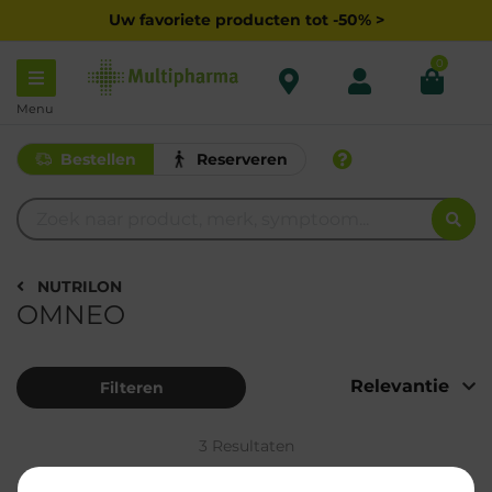
Uw favoriete producten tot -50% >
0
Menu
Bestellen
Reserveren
NUTRILON
OMNEO
Filteren
3 Resultaten