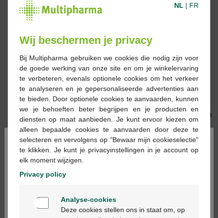
-20%*
NL
|
FR
Wij beschermen je privacy
€ 23,15
€ 28,99
€ 22,19
Bij Multipharma gebruiken we cookies die nodig zijn voor
Nutrilon Omneo 2
Nutrilon Omneo 1
de goede werking van onze site en om je winkelervaring
Krampen, kolieken,
Krampen, kolieken,
te verbeteren, evenals optionele cookies om het verkeer
moeizame ontlasting
moeizame ontlasting
te analyseren en je gepersonaliseerde advertenties aan
en constipatie Baby 6-
en constipatie Baby 0-
te bieden. Door optionele cookies te aanvaarden, kunnen
12 maanden Babymelk
6 maanden 800gr
we je behoeften beter begrijpen en je producten en
in Poeder voor
diensten op maat aanbieden. Je kunt ervoor kiezen om
Flesvoeding Blik 800gr
alleen bepaalde cookies te aanvaarden door deze te
×
selecteren en vervolgens op "Bewaar mijn cookieselectie"
te klikken. Je kunt je privacyinstellingen in je account op
elk moment wijzigen.
Privacy policy
Welkom
Analyse-cookies
Bienvenue
Deze cookies stellen ons in staat om, op
€ 4,62