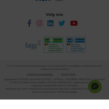
Volg ons
*Uw % voordeel wordt berekend door onze Gele Prijzen te vergelijken met de aanbevolen
prijzen van de leveranciers
Algemene voorwaarden
Privacy Policy
Aggregatie 1/2/237708 - Apotheker COCHET L./LEPAN A. - 3225299159 - APB 237708 - Buitenplas
19 - 1600 Sint-Pieters-Leeuw België - BTW: BE 0866.855.346 - Openingsuren apotheek:
maandag-vrijdag 09:00-12:30 en 14:00-18:00
Apotheek van wacht :
https://www.apotheek.be/
Copyright © 2006-2025 | Multipharma CV -
Marie Curie square 30 - 1070 Brussel België