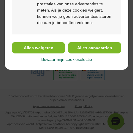
Betaalmethodes
prestaties van onze advertenties te
meten. Als je deze cookies weigert,
kunnen we je geen advertentties sturen
die aan je behoeften voldoen.
Volg ons
Alles weigeren
Alles aanvaarden
Bewaar mijn cookieselectie
*Uw % voordeel wordt berekend door onze Gele Prijzen te vergelijken met de aanbevolen
prijzen van de leveranciers
Algemene voorwaarden
Privacy Policy
Aggregatie 1/2/237708 - Apotheker COCHET L./LEPAN A. - 3225299159 - APB 237708 - Buitenplas
19 - 1600 Sint-Pieters-Leeuw België - BTW: BE 0866.855.346 - Openingsuren apotheek:
maandag-vrijdag 09:00-12:30 en 14:00-18:00
Apotheek van wacht :
https://www.apotheek.be/
Copyright © 2006-2025 | Multipharma CV -
Marie Curie square 30 - 1070 Brussel België