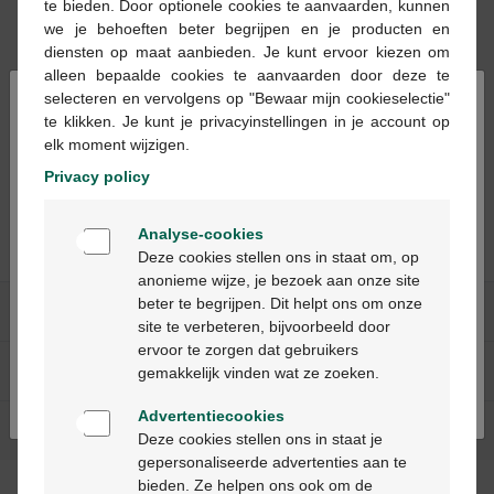
te bieden. Door optionele cookies te aanvaarden, kunnen
we je behoeften beter begrijpen en je producten en
diensten op maat aanbieden. Je kunt ervoor kiezen om
alleen bepaalde cookies te aanvaarden door deze te
×
selecteren en vervolgens op "Bewaar mijn cookieselectie"
€ 5,40
te klikken. Je kunt je privacyinstellingen in je account op
elk moment wijzigen.
Leukofix deksel
kleefpleister
Privacy policy
2,50cmx5m 1 0212200
Welkom
Analyse-cookies
Bienvenue
Deze cookies stellen ons in staat om, op
anonieme wijze, je bezoek aan onze site
beter te begrijpen. Dit helpt ons om onze
Ga verder in het nederlands
Onze diensten
site te verbeteren, bijvoorbeeld door
ervoor te zorgen dat gebruikers
Continuez en français
Over Multipharma
gemakkelijk vinden wat ze zoeken.
Advertentiecookies
Hulp & contact
Deze cookies stellen ons in staat je
gepersonaliseerde advertenties aan te
bieden. Ze helpen ons ook om de