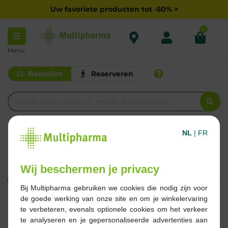
Uw favoriete producten tot -50% >
0
Menu
Bestellen
Reserveren
L
NL
|
FR
LEUKOFIX
Wij beschermen je privacy
Filteren
Bij Multipharma gebruiken we cookies die nodig zijn voor
de goede werking van onze site en om je winkelervaring
1 Resultaten
te verbeteren, evenals optionele cookies om het verkeer
te analyseren en je gepersonaliseerde advertenties aan