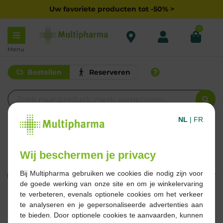
Uw favoriete producten tot -50% >
0
Menu
Bestellen
Reserveren
NL
|
FR
I
IPAKITINE
Wij beschermen je privacy
Bij Multipharma gebruiken we cookies die nodig zijn voor
Filteren
de goede werking van onze site en om je winkelervaring
te verbeteren, evenals optionele cookies om het verkeer
2 Resultaten
te analyseren en je gepersonaliseerde advertenties aan
te bieden. Door optionele cookies te aanvaarden, kunnen