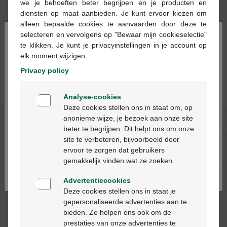
we je behoeften beter begrijpen en je producten en
diensten op maat aanbieden. Je kunt ervoor kiezen om
alleen bepaalde cookies te aanvaarden door deze te
×
selecteren en vervolgens op "Bewaar mijn cookieselectie"
te klikken. Je kunt je privacyinstellingen in je account op
€ 25,05
€ 59,78
elk moment wijzigen.
Ipakitine pdr 60g
Ipakitine pdr 180g
Privacy policy
Welkom
Analyse-cookies
Bienvenue
Deze cookies stellen ons in staat om, op
anonieme wijze, je bezoek aan onze site
Onze diensten
beter te begrijpen. Dit helpt ons om onze
Ga verder in het nederlands
site te verbeteren, bijvoorbeeld door
Over Multipharma
ervoor te zorgen dat gebruikers
Continuez en français
gemakkelijk vinden wat ze zoeken.
Hulp & contact
Advertentiecookies
Deze cookies stellen ons in staat je
gepersonaliseerde advertenties aan te
Betaalmethodes
bieden. Ze helpen ons ook om de
prestaties van onze advertenties te