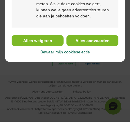
meten. Als je deze cookies weigert,
kunnen we je geen advertentties sturen
die aan je behoeften voldoen.
Volg ons
Alles weigeren
Alles aanvaarden
Bewaar mijn cookieselectie
*Uw % voordeel wordt berekend door onze Gele Prijzen te vergelijken met de aanbevolen
prijzen van de leveranciers
Algemene voorwaarden
Privacy Policy
Aggregatie 1/2/237708 - Apotheker COCHET L./LEPAN A. - 3225299159 - APB 237708 - Buitenplas
19 - 1600 Sint-Pieters-Leeuw België - BTW: BE 0866.855.346 - Openingsuren apotheek:
maandag-vrijdag 09:00-12:30 en 14:00-18:00
Apotheek van wacht :
https://www.apotheek.be/
Copyright © 2006-2025 | Multipharma CV -
Marie Curie square 30 - 1070 Brussel België