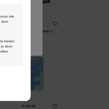
 onze site
d door
€ 14,26
Folavit 5mg 40st x
5mg
 te bieden.
 je deze
oeften
*
€ 147,38