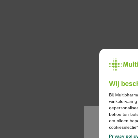
Wij besc
Bij Multipharm
winkelervarin
gepersonalisee
behoeften bet
om alleen bep
cookieselectie"
Privacy polic