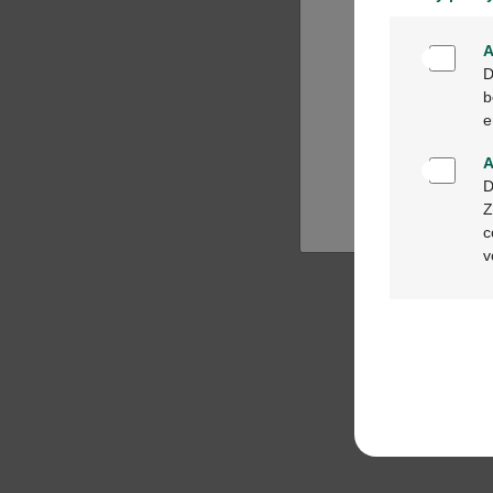
A
D
b
e
A
D
Z
c
v