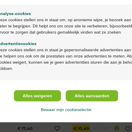
Welkom
nalyse-cookies
Bienvenue
eze cookies stellen ons in staat om, op anonieme wijze, je bezoek aan
eter te begrijpen. Dit helpt ons om onze site te verbeteren, bijvoorbeel
€ 13,95
€ 53,50
rvoor te zorgen dat gebruikers gemakkelijk vinden wat ze zoeken.
Ga verder in het nederlands
Folavit essential 0,4mg
Folavit 1mg 40st x 1mg
tabletten 90st + capsules
dvertentiecookies
Continuez en français
90st
eze cookies stellen ons in staat je gepersonaliseerde advertenties aan
e helpen ons ook om de prestaties van onze advertenties te meten. Als
ookies weigert, kunnen we je geen advertentties sturen die aan je beh
oldoen.
-32%
Alles weigeren
Alles aanvaarden
Bewaar mijn cookieselectie
€ 17,40
€ 10,49
€ 15,49