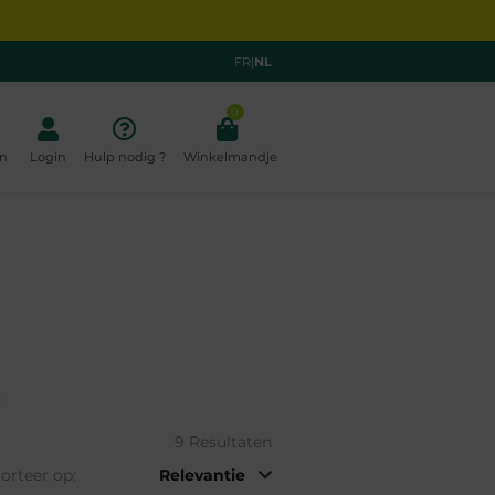
FR
|
NL
0
n
Login
Hulp nodig ?
Winkelmandje
9 Resultaten
orteer op: