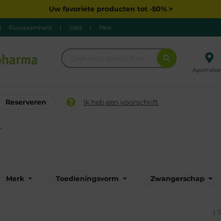
Uw favoriete producten tot -50% >
|
Duurzaamheid
|
Jobs
|
Pers
Apotheke
Reserveren
Ik heb een voorschrift
T
Merk
Toedieningsvorm
Zwangerschap
|
S