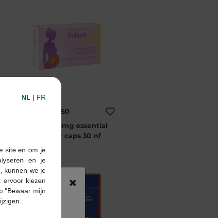
NL
|
FR
€ 22,50
Folavit 0,4mg essential
tabl 30 + caps 30 nf
e site en om je
alyseren en je
n, kunnen we je
×
 ervoor kiezen
p "Bewaar mijn
ijzigen.