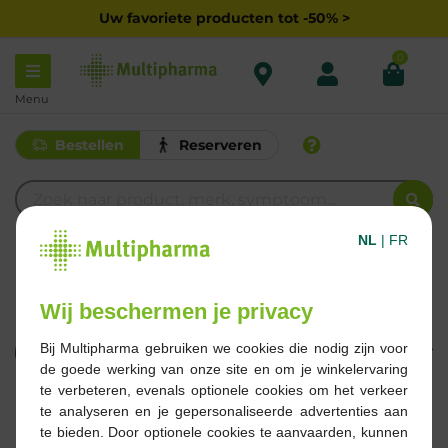
Uw favoriete producten tot -50% >
0
Menu
Bestellen
Reserveren
NL
|
FR
DECOLA
FLORA TONIC
Wij beschermen je privacy
Bij Multipharma gebruiken we cookies die nodig zijn voor
Filteren
de goede werking van onze site en om je winkelervaring
te verbeteren, evenals optionele cookies om het verkeer
1 Resultaten
te analyseren en je gepersonaliseerde advertenties aan
te bieden. Door optionele cookies te aanvaarden, kunnen