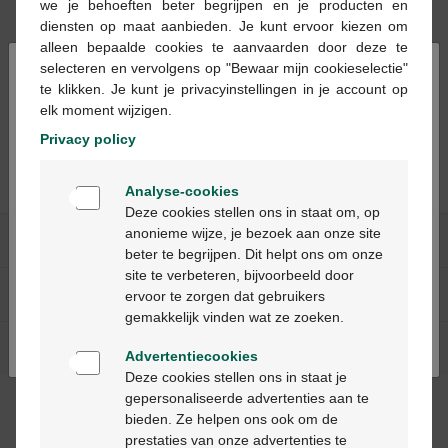
we je behoeften beter begrijpen en je producten en
diensten op maat aanbieden. Je kunt ervoor kiezen om
alleen bepaalde cookies te aanvaarden door deze te
×
selecteren en vervolgens op "Bewaar mijn cookieselectie"
te klikken. Je kunt je privacyinstellingen in je account op
€ 65,60
elk moment wijzigen.
Flora tonic v-caps 90st
Privacy policy
Welkom
Analyse-cookies
Bienvenue
Deze cookies stellen ons in staat om, op
anonieme wijze, je bezoek aan onze site
Onze diensten
beter te begrijpen. Dit helpt ons om onze
Ga verder in het nederlands
site te verbeteren, bijvoorbeeld door
Over Multipharma
ervoor te zorgen dat gebruikers
Continuez en français
gemakkelijk vinden wat ze zoeken.
Hulp & contact
Advertentiecookies
Deze cookies stellen ons in staat je
gepersonaliseerde advertenties aan te
Betaalmethodes
bieden. Ze helpen ons ook om de
prestaties van onze advertenties te