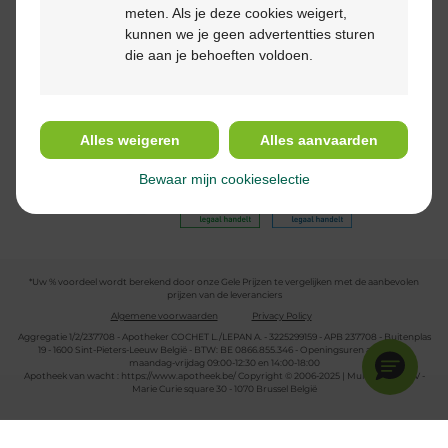
meten. Als je deze cookies weigert,
kunnen we je geen advertentties sturen
die aan je behoeften voldoen.
Volg ons
Alles weigeren
Alles aanvaarden
Bewaar mijn cookieselectie
*Uw % voordeel wordt berekend door onze Gele Prijzen te vergelijken met de aanbevolen
prijzen van de leveranciers
Algemene voorwaarden
Privacy Policy
Aggregatie 1/2/237708 - Apotheker COCHET L./LEPAN A. - 3225299159 - APB 237708 - Buitenplas
19 - 1600 Sint-Pieters-Leeuw België - BTW: BE 0866.855.346 - Openingsuren apotheek:
maandag-vrijdag 09:00-12:30 en 14:00-18:00
Apotheek van wacht :
https://www.apotheek.be/
Copyright © 2006-2025 | Multipharma CV -
Marie Curie square 30 - 1070 Brussel België