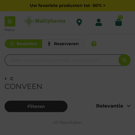
Uw favoriete producten tot -50% >
0
Menu
Bestellen
Reserveren
C
CONVEEN
Filteren
43 Resultaten