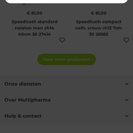
€ 81,00
€ 81,00
Speedicath standard
Speedicath compact
nelaton man ch14
cath. vrouw ch12 7cm
40cm 30 27414
30 28582
Toon meer producten
Onze diensten
Over Multipharma
Hulp & contact