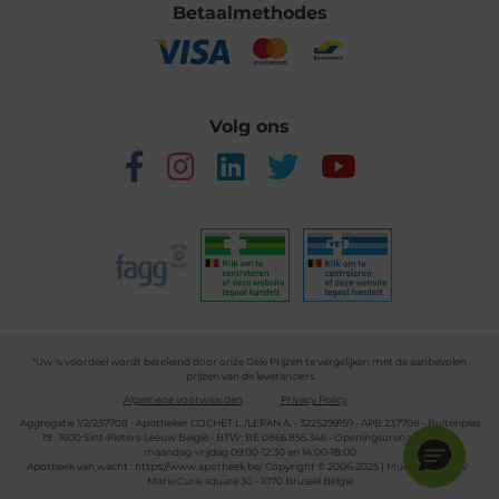
Betaalmethodes
Volg ons
*Uw % voordeel wordt berekend door onze Gele Prijzen te vergelijken met de aanbevolen
prijzen van de leveranciers
Algemene voorwaarden
Privacy Policy
Aggregatie 1/2/237708 - Apotheker COCHET L./LEPAN A. - 3225299159 - APB 237708 - Buitenplas
19 - 1600 Sint-Pieters-Leeuw België - BTW: BE 0866.855.346 - Openingsuren apotheek:
maandag-vrijdag 09:00-12:30 en 14:00-18:00
Apotheek van wacht :
https://www.apotheek.be/
Copyright © 2006-2025 | Multipharma CV -
Marie Curie square 30 - 1070 Brussel België