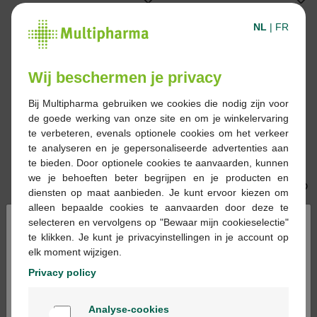
NL
|
FR
Wij beschermen je privacy
Bij Multipharma gebruiken we cookies die nodig zijn voor
€ 81,00
€ 90,17
de goede werking van onze site en om je winkelervaring
Speedicath compact
Coloplast Conveen
te verbeteren, evenals optionele cookies om het verkeer
cath. vrouw ch14 7cm
Security+
te analyseren en je gepersonaliseerde advertenties aan
30 28584
dagopvangzak 500ml
te bieden. Door optionele cookies te aanvaarden, kunnen
20st (5161)
we je behoeften beter begrijpen en je producten en
diensten op maat aanbieden. Je kunt ervoor kiezen om
alleen bepaalde cookies te aanvaarden door deze te
×
selecteren en vervolgens op "Bewaar mijn cookieselectie"
te klikken. Je kunt je privacyinstellingen in je account op
elk moment wijzigen.
Privacy policy
Welkom
€ 81,00
€ 140,40
Analyse-cookies
Bienvenue