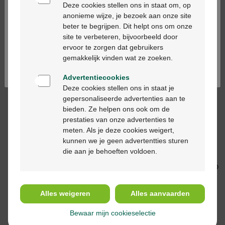
Speedicath flex
Coloplast Conveen
Deze cookies stellen ons in staat om, op
nelaton man ch14
Optima
anonieme wijze, je bezoek aan onze site
44cm 30 28924
condoomkatheter
beter te begrijpen. Dit helpt ons om onze
Ga verder in het nederlands
30mm 30st (22030)
site te verbeteren, bijvoorbeeld door
ervoor te zorgen dat gebruikers
Continuez en français
gemakkelijk vinden wat ze zoeken.
Advertentiecookies
Deze cookies stellen ons in staat je
gepersonaliseerde advertenties aan te
bieden. Ze helpen ons ook om de
prestaties van onze advertenties te
€ 81,00
€ 81,00
meten. Als je deze cookies weigert,
Speedicath compact
Speedicath standard
kunnen we je geen advertentties sturen
plus vrouw ch14 9cm
nelat.vrouw ch12 20cm
die aan je behoeften voldoen.
30 28814
30 27512
Alles weigeren
Alles aanvaarden
Bewaar mijn cookieselectie