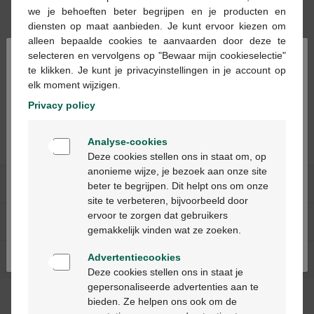
we je behoeften beter begrijpen en je producten en
diensten op maat aanbieden. Je kunt ervoor kiezen om
alleen bepaalde cookies te aanvaarden door deze te
×
selecteren en vervolgens op "Bewaar mijn cookieselectie"
te klikken. Je kunt je privacyinstellingen in je account op
€ 16,76
elk moment wijzigen.
Cinnarizine eg caps
Privacy policy
100 x 75 mg
Welkom
Analyse-cookies
Bienvenue
Deze cookies stellen ons in staat om, op
anonieme wijze, je bezoek aan onze site
Onze diensten
beter te begrijpen. Dit helpt ons om onze
Ga verder in het nederlands
site te verbeteren, bijvoorbeeld door
ervoor te zorgen dat gebruikers
Over Multipharma
Continuez en français
gemakkelijk vinden wat ze zoeken.
Advertentiecookies
Hulp & contact
Deze cookies stellen ons in staat je
gepersonaliseerde advertenties aan te
bieden. Ze helpen ons ook om de
Betaalmethodes