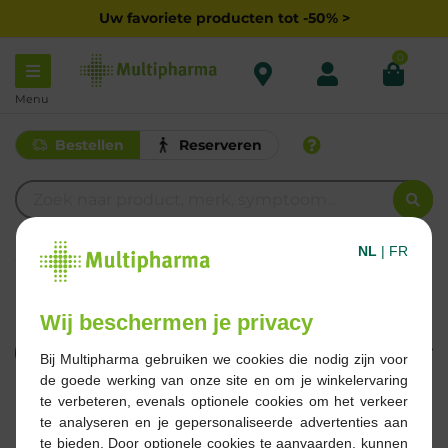
Uw favoriete producten tot -50% >
0
Menu
Bestellen
Reserveren
NL
|
FR
C
CINNARIZINE
Wij beschermen je privacy
Filteren
Bij Multipharma gebruiken we cookies die nodig zijn voor
de goede werking van onze site en om je winkelervaring
te verbeteren, evenals optionele cookies om het verkeer
1 Resultaten
te analyseren en je gepersonaliseerde advertenties aan
te bieden. Door optionele cookies te aanvaarden, kunnen