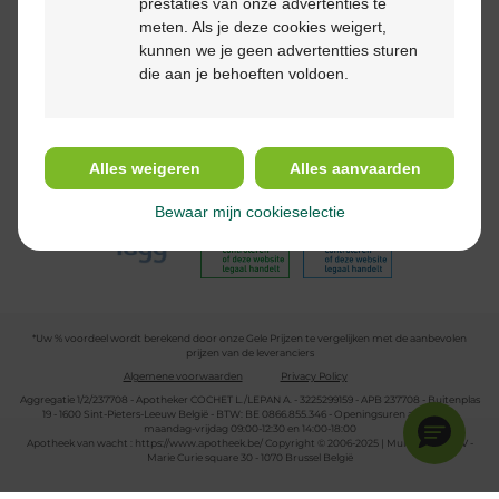
prestaties van onze advertenties te
meten. Als je deze cookies weigert,
kunnen we je geen advertentties sturen
die aan je behoeften voldoen.
Volg ons
Alles weigeren
Alles aanvaarden
Bewaar mijn cookieselectie
*Uw % voordeel wordt berekend door onze Gele Prijzen te vergelijken met de aanbevolen
prijzen van de leveranciers
Algemene voorwaarden
Privacy Policy
Aggregatie 1/2/237708 - Apotheker COCHET L./LEPAN A. - 3225299159 - APB 237708 - Buitenplas
19 - 1600 Sint-Pieters-Leeuw België - BTW: BE 0866.855.346 - Openingsuren apotheek:
maandag-vrijdag 09:00-12:30 en 14:00-18:00
Apotheek van wacht :
https://www.apotheek.be/
Copyright © 2006-2025 | Multipharma CV -
Marie Curie square 30 - 1070 Brussel België