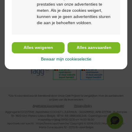
Betaalmethodes
prestaties van onze advertenties te
meten. Als je deze cookies weigert,
kunnen we je geen advertentties sturen
die aan je behoeften voldoen.
Volg ons
Alles weigeren
Alles aanvaarden
Bewaar mijn cookieselectie
*Uw % voordeel wordt berekend door onze Gele Prijzen te vergelijken met de aanbevolen
prijzen van de leveranciers
Algemene voorwaarden
Privacy Policy
Aggregatie 1/2/237708 - Apotheker COCHET L./LEPAN A. - 3225299159 - APB 237708 - Buitenplas
19 - 1600 Sint-Pieters-Leeuw België - BTW: BE 0866.855.346 - Openingsuren apotheek:
maandag-vrijdag 09:00-12:30 en 14:00-18:00
Apotheek van wacht :
https://www.apotheek.be/
Copyright © 2006-2025 | Multipharma CV -
Marie Curie square 30 - 1070 Brussel België