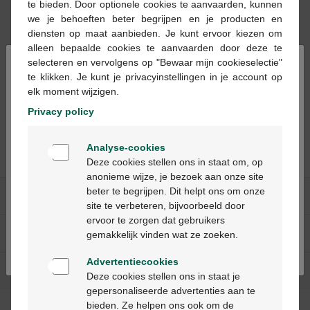
te bieden. Door optionele cookies te aanvaarden, kunnen
we je behoeften beter begrijpen en je producten en
diensten op maat aanbieden. Je kunt ervoor kiezen om
alleen bepaalde cookies te aanvaarden door deze te
×
selecteren en vervolgens op "Bewaar mijn cookieselectie"
€ 39,99
€ 28,82
te klikken. Je kunt je privacyinstellingen in je account op
elk moment wijzigen.
Carmenthin
Carmenthin
maagsapresistentie
maagsapresistentie
Privacy policy
zachte capsules 84st
zachte capsules 42st
Welkom
Analyse-cookies
Bienvenue
Deze cookies stellen ons in staat om, op
anonieme wijze, je bezoek aan onze site
beter te begrijpen. Dit helpt ons om onze
Ga verder in het nederlands
Onze diensten
site te verbeteren, bijvoorbeeld door
ervoor te zorgen dat gebruikers
Continuez en français
Over Multipharma
gemakkelijk vinden wat ze zoeken.
Advertentiecookies
Hulp & contact
Deze cookies stellen ons in staat je
gepersonaliseerde advertenties aan te
bieden. Ze helpen ons ook om de