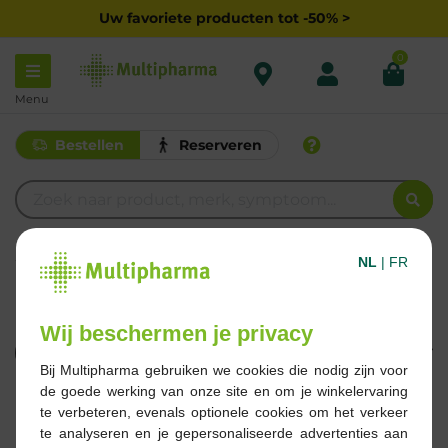
Uw favoriete producten tot -50% >
0
Menu
Bestellen
Reserveren
C
NL
|
FR
CARMENTHIN
Wij beschermen je privacy
Filteren
Bij Multipharma gebruiken we cookies die nodig zijn voor
de goede werking van onze site en om je winkelervaring
2 Resultaten
te verbeteren, evenals optionele cookies om het verkeer
te analyseren en je gepersonaliseerde advertenties aan