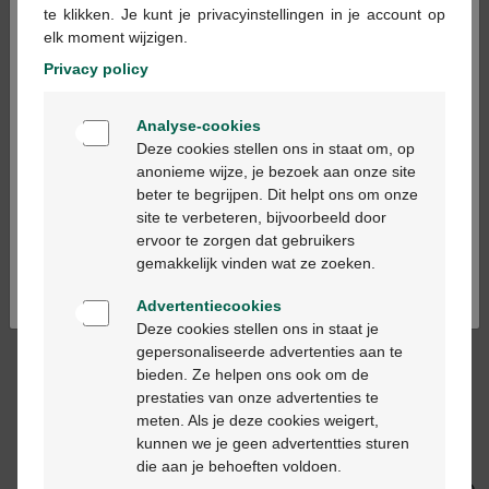
te klikken. Je kunt je privacyinstellingen in je account op
elk moment wijzigen.
Privacy policy
Welkom
Analyse-cookies
Bienvenue
Deze cookies stellen ons in staat om, op
€ 28,82
€ 18,22
anonieme wijze, je bezoek aan onze site
beter te begrijpen. Dit helpt ons om onze
Brava elastic tape
Brava pasta tube 60g
Ga verder in het nederlands
site te verbeteren, bijvoorbeeld door
original 20st
12050
ervoor te zorgen dat gebruikers
Continuez en français
gemakkelijk vinden wat ze zoeken.
Advertentiecookies
Deze cookies stellen ons in staat je
gepersonaliseerde advertenties aan te
bieden. Ze helpen ons ook om de
prestaties van onze advertenties te
€ 33,59
€ 20,33
meten. Als je deze cookies weigert,
kunnen we je geen advertentties sturen
Brava elastic tape xl 20
Brava skin barrier
die aan je behoeften voldoen.
12076
creme 60ml 12000