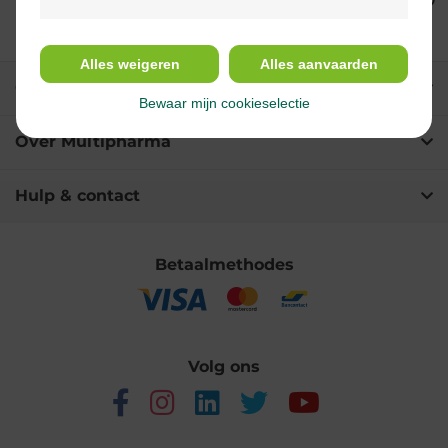
Alles weigeren
Alles aanvaarden
Onze diensten
Bewaar mijn cookieselectie
Over Multipharma
Hulp & contact
Betaalmethodes
Volg ons