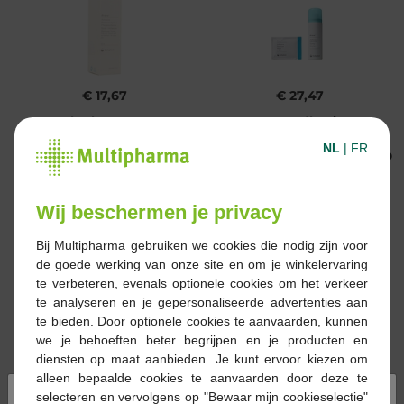
€ 17,67
€ 27,47
Coloplast Brava
Brava Adhesive
Adhesive Remover
Remover Wipes 30st
NL
|
FR
spray 50ml (12010)
Wij beschermen je privacy
Bij Multipharma gebruiken we cookies die nodig zijn voor
de goede werking van onze site en om je winkelervaring
te verbeteren, evenals optionele cookies om het verkeer
te analyseren en je gepersonaliseerde advertenties aan
€ 20,33
€ 13,44
te bieden. Door optionele cookies te aanvaarden, kunnen
we je behoeften beter begrijpen en je producten en
Coloplast Brava Skin
Brava pasta kneedbare
diensten op maat aanbieden. Je kunt ervoor kiezen om
Barrier spray 50ml
ringen 48mm/2mm
alleen bepaalde cookies te aanvaarden door deze te
(12020)
10st
×
selecteren en vervolgens op "Bewaar mijn cookieselectie"