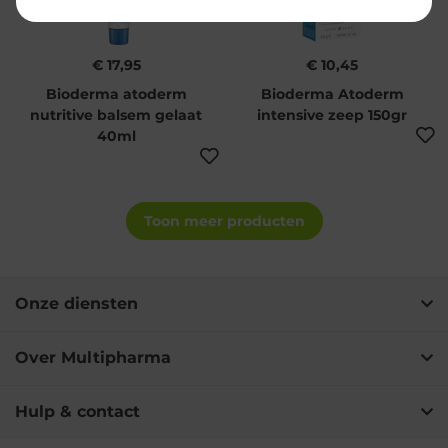
€ 17,95
€ 10,45
Bioderma atoderm
Bioderma Atoderm
nutritive balsem gelaat
intensive zeep 150gr
40ml
Toon meer producten
Onze diensten
Over Multipharma
Hulp & contact