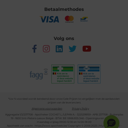
Betaalmethodes
Volg ons
*Uw % voordeel wordt berekend door onze Gele Prijzen te vergelijken met de aanbevolen
prijzen van de leveranciers
Algemene voorwaarden
Privacy Policy
Aggregatie 1/2/237708 - Apotheker COCHET L./LEPAN A. - 3225299159 - APB 237708 - Buitenplas
19 - 1600 Sint-Pieters-Leeuw België - BTW: BE 0866.855.346 - Openingsuren apotheek:
maandag-vrijdag 09:00-12:30 en 14:00-18:00
Apotheek van wacht :
https://www.apotheek.be/
Copyright © 2006-2025 | Multipharma CV -