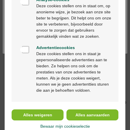
Bienvenue
Deze cookies stellen ons in staat om, op
Bioderma Atoderm
Bioderma Atoderm
anonieme wijze, je bezoek aan onze site
wascrème voedend 1l
SOS spray 200ml
beter te begrijpen. Dit helpt ons om onze
Ga verder in het nederlands
site te verbeteren, bijvoorbeeld door
ervoor te zorgen dat gebruikers
Continuez en français
gemakkelijk vinden wat ze zoeken.
Advertentiecookies
Deze cookies stellen ons in staat je
gepersonaliseerde advertenties aan te
€ 21,45
€ 12,45
bieden. Ze helpen ons ook om de
prestaties van onze advertenties te
Bioderma Atoderm
Bioderma Atoderm
meten. Als je deze cookies weigert,
Intensive Eye Anti-Jeuk
Intensive
kunnen we je geen advertentties sturen
Oogverzorging
Ultrakalmerende
die aan je behoeften voldoen.
Geïrriteerde Oogleden
Balsem geïrriteerde
100ml
huid 75ml
Alles weigeren
Alles aanvaarden
Bewaar mijn cookieselectie