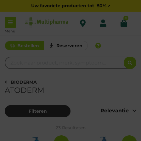
Uw favoriete producten tot -50% >
0
Menu
Bestellen
Reserveren
BIODERMA
ATODERM
Filteren
23 Resultaten