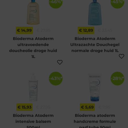
-46%*
-45%*
€ 14,99
€ 27,95
€ 12,89
€ 23,45
Bioderma Atoderm
Bioderma Atoderm
ultravoedende
Ultrazachte Douchegel
doucheolie droge huid
normale droge huid 1L
1L
-43%*
-28%*
€ 15,93
€ 27,95
€ 5,69
€ 7,95
Bioderma Atoderm
Bioderma atoderm
intensive balsem
handcreme formule
500ml
parf tube 50ml