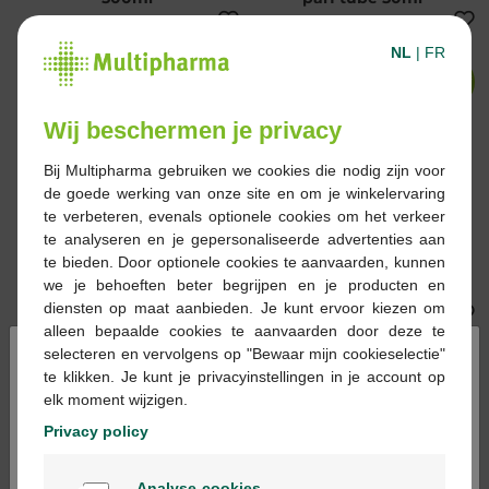
NL
|
FR
-28%*
-23%*
Wij beschermen je privacy
Bij Multipharma gebruiken we cookies die nodig zijn voor
€ 18,20
€ 25,45
€ 21,40
€ 27,95
de goede werking van onze site en om je winkelervaring
te verbeteren, evenals optionele cookies om het verkeer
Bioderma Atoderm
Bioderma Atoderm
te analyseren en je gepersonaliseerde advertenties aan
Ultra voedende crème
Intensive
te bieden. Door optionele cookies te aanvaarden, kunnen
normale/droge huid
Hydraterende Anti-
we je behoeften beter begrijpen en je producten en
500ml
Jeuk Gel-Crème 500ml
diensten op maat aanbieden. Je kunt ervoor kiezen om
alleen bepaalde cookies te aanvaarden door deze te
×
selecteren en vervolgens op "Bewaar mijn cookieselectie"
-18%*
te klikken. Je kunt je privacyinstellingen in je account op
elk moment wijzigen.
Privacy policy
Welkom
€ 21,99
€ 26,95
€ 21,45
Analyse-cookies