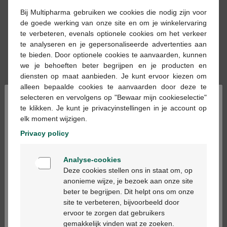
Bij Multipharma gebruiken we cookies die nodig zijn voor
de goede werking van onze site en om je winkelervaring
te verbeteren, evenals optionele cookies om het verkeer
te analyseren en je gepersonaliseerde advertenties aan
€ 32,93
€ 68,93
te bieden. Door optionele cookies te aanvaarden, kunnen
we je behoeften beter begrijpen en je producten en
Biocean isotonic
Biocean hypertonic
diensten op maat aanbieden. Je kunt ervoor kiezen om
quinton amp 30x10ml
quinton amp 1000ml
alleen bepaalde cookies te aanvaarden door deze te
×
selecteren en vervolgens op "Bewaar mijn cookieselectie"
te klikken. Je kunt je privacyinstellingen in je account op
elk moment wijzigen.
Privacy policy
Welkom
Analyse-cookies
Bienvenue
€ 76,14
Deze cookies stellen ons in staat om, op
anonieme wijze, je bezoek aan onze site
Biocean isotonic
beter te begrijpen. Dit helpt ons om onze
quinton amp 1000ml
Ga verder in het nederlands
site te verbeteren, bijvoorbeeld door
ervoor te zorgen dat gebruikers
Continuez en français
gemakkelijk vinden wat ze zoeken.