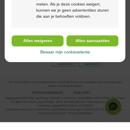
meten. Als je deze cookies weigert,
kunnen we je geen advertentties sturen
die aan je behoeften voldoen.
Volg ons
Alles weigeren
Alles aanvaarden
Bewaar mijn cookieselectie
*Uw % voordeel wordt berekend door onze Gele Prijzen te vergelijken met de aanbevolen
prijzen van de leveranciers
Algemene voorwaarden
Privacy Policy
Aggregatie 1/2/237708 - Apotheker COCHET L./LEPAN A. - 3225299159 - APB 237708 - Buitenplas
19 - 1600 Sint-Pieters-Leeuw België - BTW: BE 0866.855.346 - Openingsuren apotheek:
maandag-vrijdag 09:00-12:30 en 14:00-18:00
Apotheek van wacht :
https://www.apotheek.be/
Copyright © 2006-2025 | Multipharma CV -
Marie Curie square 30 - 1070 Brussel België