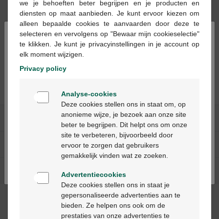
we je behoeften beter begrijpen en je producten en
diensten op maat aanbieden. Je kunt ervoor kiezen om
alleen bepaalde cookies te aanvaarden door deze te
×
selecteren en vervolgens op "Bewaar mijn cookieselectie"
te klikken. Je kunt je privacyinstellingen in je account op
elk moment wijzigen.
Bactrim forte comp
10x160mg/800mg
Privacy policy
Welkom
Analyse-cookies
Bienvenue
Deze cookies stellen ons in staat om, op
anonieme wijze, je bezoek aan onze site
Onze diensten
beter te begrijpen. Dit helpt ons om onze
Ga verder in het nederlands
site te verbeteren, bijvoorbeeld door
Over Multipharma
ervoor te zorgen dat gebruikers
Continuez en français
gemakkelijk vinden wat ze zoeken.
Hulp & contact
Advertentiecookies
Deze cookies stellen ons in staat je
gepersonaliseerde advertenties aan te
Betaalmethodes
bieden. Ze helpen ons ook om de
prestaties van onze advertenties te