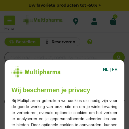
Uw favoriete producten tot -50% >
0
Menu
Bestellen
Reserveren
NL
|
FR
B
BACTRIM
Wij beschermen je privacy
Bij Multipharma gebruiken we cookies die nodig zijn voor
Filteren
de goede werking van onze site en om je winkelervaring
te verbeteren, evenals optionele cookies om het verkeer
1 Resultaten
te analyseren en je gepersonaliseerde advertenties aan
te bieden. Door optionele cookies te aanvaarden, kunnen