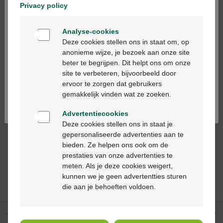
Privacy policy
Welkom
Analyse-cookies
€ 14,99
€ 10,00
Bienvenue
Deze cookies stellen ons in staat om, op
Bacilac femina caps 15
Bacilac ORS zakjes 10st
anonieme wijze, je bezoek aan onze site
beter te begrijpen. Dit helpt ons om onze
Ga verder in het nederlands
site te verbeteren, bijvoorbeeld door
ervoor te zorgen dat gebruikers
Continuez en français
gemakkelijk vinden wat ze zoeken.
Advertentiecookies
Deze cookies stellen ons in staat je
gepersonaliseerde advertenties aan te
€ 9,90
bieden. Ze helpen ons ook om de
Bacilac femina blister
prestaties van onze advertenties te
caps 10
meten. Als je deze cookies weigert,
kunnen we je geen advertentties sturen
die aan je behoeften voldoen.
Onze diensten