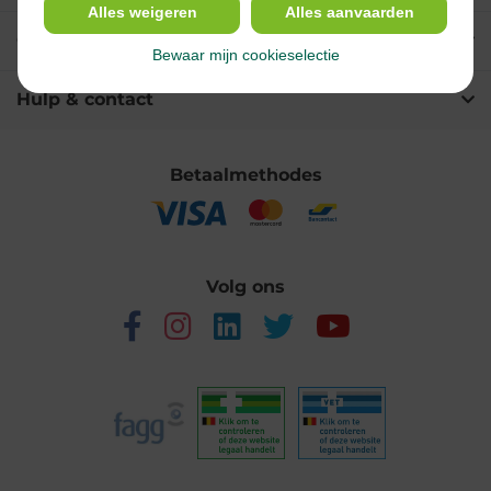
Alles weigeren
Alles aanvaarden
Over Multipharma
Bewaar mijn cookieselectie
Hulp & contact
Betaalmethodes
Volg ons