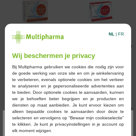
€ 32,95
€ 23,50
NL
|
FR
Bacilac forte caps 60
Bacilac forte caps 30
Wij beschermen je privacy
Bij Multipharma gebruiken we cookies die nodig zijn voor
de goede werking van onze site en om je winkelervaring
te verbeteren, evenals optionele cookies om het verkeer
te analyseren en je gepersonaliseerde advertenties aan
te bieden. Door optionele cookies te aanvaarden, kunnen
€ 25,90
€ 39,50
we je behoeften beter begrijpen en je producten en
Bacilac femina caps 30
Bacilac femina caps 60
diensten op maat aanbieden. Je kunt ervoor kiezen om
alleen bepaalde cookies te aanvaarden door deze te
×
selecteren en vervolgens op "Bewaar mijn cookieselectie"
te klikken. Je kunt je privacyinstellingen in je account op
elk moment wijzigen.