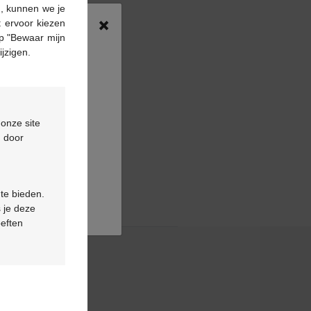
n, kunnen we je
×
 ervoor kiezen
p "Bewaar mijn
ijzigen.
 onze site
d door
 te bieden.
 je deze
oeften
& contact
telde vragen
eer ons