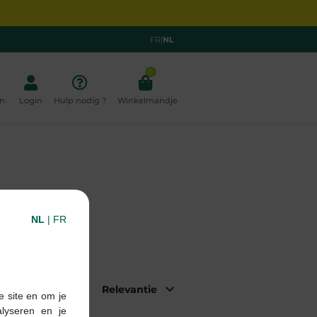
FR
|
NL
0
n
Login
Hulp nodig ?
Winkelmandje
NL
|
FR
orteer op:
e site en om je
alyseren en je