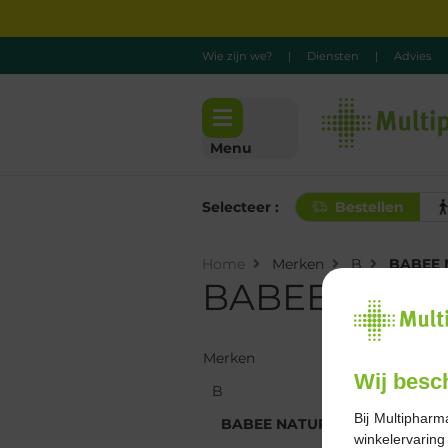
Wie zijn we?
|
Diensten
|
Advies
Menu
Selecteer :
Bestellen
Home
Merken
B
BABEE 
BABEE NATU
Merken
Merken
Wij besc
B
B
Bij Multipharm
BABEE NATUR
BABEE NATURE
winkelervarin