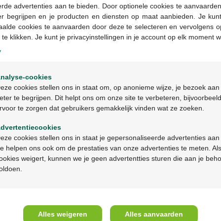
rde advertenties aan te bieden. Door optionele cookies te aanvaarde
er begrijpen en je producten en diensten op maat aanbieden. Je kunt
aalde cookies te aanvaarden door deze te selecteren en vervolgens o
 te klikken. Je kunt je privacyinstellingen in je account op elk moment w
y
Welkom
nalyse-cookies
Bienvenue
eze cookies stellen ons in staat om, op anonieme wijze, je bezoek aan
eter te begrijpen. Dit helpt ons om onze site te verbeteren, bijvoorbeel
€ 9,99
rvoor te zorgen dat gebruikers gemakkelijk vinden wat ze zoeken.
Ga verder in het nederlands
Babee nature balsem
luierwissel 50g
dvertentiecookies
Continuez en français
eze cookies stellen ons in staat je gepersonaliseerde advertenties aan
e helpen ons ook om de prestaties van onze advertenties te meten. Als
ookies weigert, kunnen we je geen advertentties sturen die aan je beh
oldoen.
Over Multipharma
Hulp 
Wie zijn we?
Veelges
Jobs
Contact
Alles weigeren
Alles aanvaarden