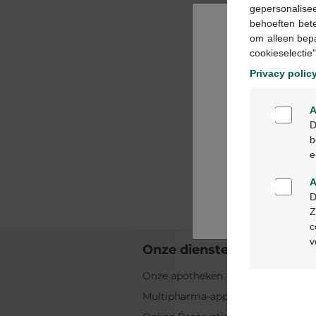
gepersonalisee
behoeften bet
om alleen bep
cookieselectie"
Privacy polic
A
D
b
e
A
D
Z
c
v
Onze diensten
Onze apotheken
Multipharma-app