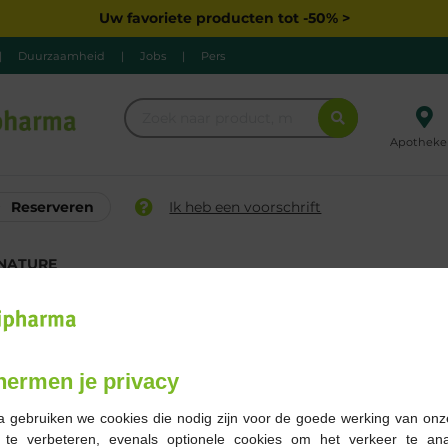
Uw favoriete producten tot -50% >
|
Duurzaamheid
|
Jobs
|
Pers
Apotheke
Reserveren
Ik heb een voorschrift
NATURE
RE
Merk
Zwangerschap
hermen je privacy
1 Resultaten
|
S
a gebruiken we cookies die nodig zijn voor de goede werking van onz
E
g te verbeteren, evenals optionele cookies om het verkeer te an