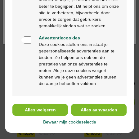
200ml
SPF50+ 200ml
beter te begrijpen. Dit helpt ons om onze
Ga verder in het nederlands
site te verbeteren, bijvoorbeeld door
ervoor te zorgen dat gebruikers
Continuez en français
-40%*
-40%*
gemakkelijk vinden wat ze zoeken.
Advertentiecookies
Deze cookies stellen ons in staat je
gepersonaliseerde advertenties aan te
€ 17,93
€ 29,90
€ 13,99
€ 23,50
bieden. Ze helpen ons ook om de
prestaties van onze advertenties te
Avène After Sun
Avène zon spf50+
meten. Als je deze cookies weigert,
Herstellende Melk
minerale fluide getint
kunnen we je geen advertentties sturen
400ml
40ml
die aan je behoeften voldoen.
-40%*
-39%*
Alles weigeren
Alles aanvaarden
Bewaar mijn cookieselectie
€ 15,50
€ 25,90
€ 18,10
€ 29,90