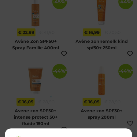
-45%*
-44%*
€ 22,99
€ 41,90
€ 16,99
€ 30,50
Avène Zon SPF50+
Avène zonnemelk kind
Spray Familie 400ml
spf50+ 250ml
-44%*
-44%*
€ 16,05
€ 28,90
€ 16,05
€ 28,90
Avene zon SPF50+
Avene zon SPF30+
intense protect 50+
spray 200ml
fluide 150ml