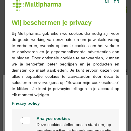
NL
|
FR
-44%*
-43%*
Wij beschermen je privacy
Bij Multipharma gebruiken we cookies die nodig zijn voor
€ 15,95
€ 28,50
€ 15,95
€ 28,00
de goede werking van onze site en om je winkelervaring
te verbeteren, evenals optionele cookies om het verkeer
Avène zon SPF30 olie
Avene zon
te analyseren en je gepersonaliseerde advertenties aan
200ml
SPF50+minerale melk
te bieden. Door optionele cookies te aanvaarden, kunnen
hoge bescherming
we je behoeften beter begrijpen en je producten en
100ml
diensten op maat aanbieden. Je kunt ervoor kiezen om
alleen bepaalde cookies te aanvaarden door deze te
×
selecteren en vervolgens op "Bewaar mijn cookieselectie"
-41%*
-41%*
te klikken. Je kunt je privacyinstellingen in je account op
elk moment wijzigen.
Privacy policy
Welkom
€ 16,99
€ 28,90
€ 16,99
€ 28,90
Analyse-cookies
Bienvenue
Deze cookies stellen ons in staat om, op
Avène Zon SPF50 spray
Avène Zon Spray Kind
anonieme wijze, je bezoek aan onze site