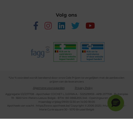
Volg ons
*Uw % voordeel wordt berekend door onze Gele Prijzen te vergelijken met de aanbevolen
prijzen van de leveranciers
Algemene voorwaarden
Privacy Policy
Aggregatie 1/2/237708 - Apotheker COCHET L./LEPAN A. - 3225299159 - APB 237708 - Buitenplas
19 - 1600 Sint-Pieters-Leeuw België - BTW: BE 0866.855.346 - Openingsuren apotheek:
maandag-vrijdag 09:00-12:30 en 14:00-18:00
Apotheek van wacht :
https://www.apotheek.be/
Copyright © 2006-2025 | Multipharma CV -
Marie Curie square 30 - 1070 Brussel België