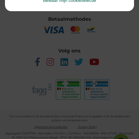
Bewaar mijn cookieselectie
Betaalmethodes
Volg ons
*Uw % voordeel wordt berekend door onze Gele Prijzen te vergelijken met de aanbevolen
prijzen van de leveranciers
Algemene voorwaarden
Privacy Policy
Aggregatie 1/2/237708 - Apotheker COCHET L./LEPAN A. - 3225299159 - APB 237708 - Buitenplas
19 - 1600 Sint-Pieters-Leeuw België - BTW: BE 0866.855.346 - Openingsuren apotheek: