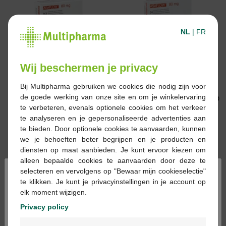
NL
|
FR
€ 11,55
€ 7,78
Wij beschermen je privacy
Asaflow 80mg
Asaflow 80mg
Maagsapresistente
Maagsapresistente 56x
Bij Multipharma gebruiken we cookies die nodig zijn voor
168x 80mg
80mg
de goede werking van onze site en om je winkelervaring
te verbeteren, evenals optionele cookies om het verkeer
te analyseren en je gepersonaliseerde advertenties aan
te bieden. Door optionele cookies te aanvaarden, kunnen
we je behoeften beter begrijpen en je producten en
diensten op maat aanbieden. Je kunt ervoor kiezen om
alleen bepaalde cookies te aanvaarden door deze te
×
selecteren en vervolgens op "Bewaar mijn cookieselectie"
€ 10,80
€ 9,22
te klikken. Je kunt je privacyinstellingen in je account op
elk moment wijzigen.
Asaflow 160mg
Asaflow 80mg
maagsapres comp bli
Maagsapresistente 112x
Privacy policy
56x160mg
80mg
Welkom