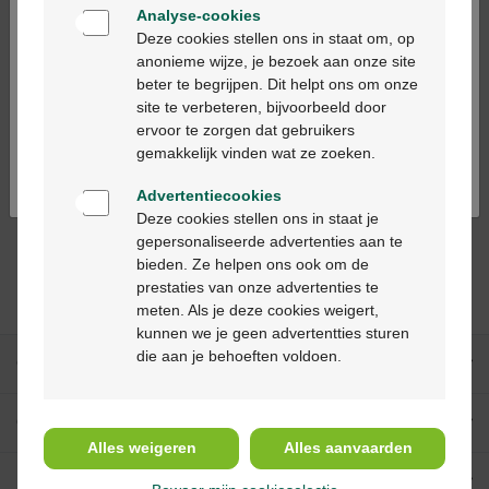
Analyse-cookies
Bienvenue
Deze cookies stellen ons in staat om, op
anonieme wijze, je bezoek aan onze site
beter te begrijpen. Dit helpt ons om onze
Ga verder in het nederlands
site te verbeteren, bijvoorbeeld door
ervoor te zorgen dat gebruikers
Continuez en français
gemakkelijk vinden wat ze zoeken.
€ 5,71
Advertentiecookies
Asaflow 80 mg
Deze cookies stellen ons in staat je
maagsapresist. tabl.
gepersonaliseerde advertenties aan te
168
bieden. Ze helpen ons ook om de
prestaties van onze advertenties te
meten. Als je deze cookies weigert,
kunnen we je geen advertentties sturen
die aan je behoeften voldoen.
Onze diensten
Over Multipharma
Alles weigeren
Alles aanvaarden
Hulp & contact