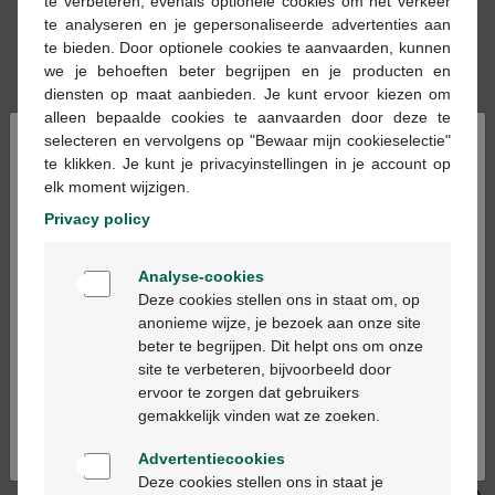
te verbeteren, evenals optionele cookies om het verkeer
te analyseren en je gepersonaliseerde advertenties aan
te bieden. Door optionele cookies te aanvaarden, kunnen
we je behoeften beter begrijpen en je producten en
diensten op maat aanbieden. Je kunt ervoor kiezen om
alleen bepaalde cookies te aanvaarden door deze te
×
selecteren en vervolgens op "Bewaar mijn cookieselectie"
te klikken. Je kunt je privacyinstellingen in je account op
€ 20,09
€ 25,30
elk moment wijzigen.
Coenzyme q10 caps 45
Arkovital pure energy
Privacy policy
50+ caps 60
Welkom
Analyse-cookies
Bienvenue
Deze cookies stellen ons in staat om, op
anonieme wijze, je bezoek aan onze site
beter te begrijpen. Dit helpt ons om onze
Ga verder in het nederlands
site te verbeteren, bijvoorbeeld door
ervoor te zorgen dat gebruikers
Continuez en français
gemakkelijk vinden wat ze zoeken.
€ 17,35
€ 25,95
Arkovital acerola 1000
Arkovital pure energy
Advertentiecookies
vit c + d3 bruisend
immunoplus comp 30
Deze cookies stellen ons in staat je