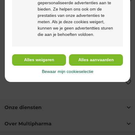
comp 20
gepersonaliseerde advertenties aan te
bieden. Ze helpen ons ook om de
prestaties van onze advertenties te
meten. Als je deze cookies weigert,
kunnen we je geen advertentties sturen
die aan je behoeften voldoen.
€ 15,10
€ 23,95
Alles weigeren
Alles aanvaarden
Arkovital acerola boost
Arkovital double
kauwtabl 24
magnesium bio comp
Bewaar mijn cookieselectie
30
Onze diensten
Over Multipharma