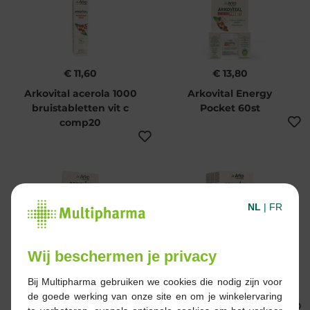
€ 11,60
€ 13,80
Arkovital acerola 1000
Arkovital Energy
bruistabletten vit c
Pocket 60st
comp20
NL
|
FR
€ 23,90
€ 57,20
Wij beschermen je privacy
Arkovital pure energy
Arkovital pure energy
tabletten 30st
3maand tabletten
Bij Multipharma gebruiken we cookies die nodig zijn voor
3x30st
de goede werking van onze site en om je winkelervaring