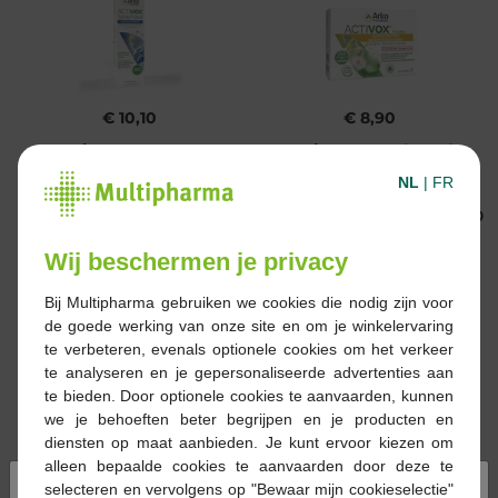
€ 10,10
€ 8,90
Activox Neusspray
Activox verzachtend
20ml
keel munt-eucalyptus
NL
|
FR
past 24
Wij beschermen je privacy
Bij Multipharma gebruiken we cookies die nodig zijn voor
de goede werking van onze site en om je winkelervaring
te verbeteren, evenals optionele cookies om het verkeer
te analyseren en je gepersonaliseerde advertenties aan
€ 11,20
€ 8,90
te bieden. Door optionele cookies te aanvaarden, kunnen
we je behoeften beter begrijpen en je producten en
Activox propolis
Activox verzachtend
diensten op maat aanbieden. Je kunt ervoor kiezen om
pastilles citrus comp 24
keel honing citroen
alleen bepaalde cookies te aanvaarden door deze te
past 24
×
selecteren en vervolgens op "Bewaar mijn cookieselectie"