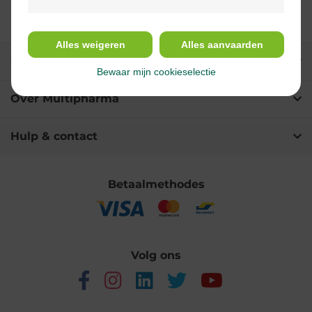
Alles weigeren
Alles aanvaarden
Onze diensten
Bewaar mijn cookieselectie
Over Multipharma
Hulp & contact
Betaalmethodes
Volg ons