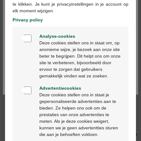
te klikken. Je kunt je privacyinstellingen in je account op
elk moment wijzigen.
Privacy policy
Welkom
Analyse-cookies
Bienvenue
Deze cookies stellen ons in staat om, op
€ 10,80
€ 11,40
anonieme wijze, je bezoek aan onze site
beter te begrijpen. Dit helpt ons om onze
Activox propolis
Activox kruidensiroop
Ga verder in het nederlands
site te verbeteren, bijvoorbeeld door
keelspray 30ml
nf 150ml
ervoor te zorgen dat gebruikers
Continuez en français
gemakkelijk vinden wat ze zoeken.
Advertentiecookies
Deze cookies stellen ons in staat je
gepersonaliseerde advertenties aan te
bieden. Ze helpen ons ook om de
prestaties van onze advertenties te
€ 11,90
€ 9,50
meten. Als je deze cookies weigert,
kunnen we je geen advertentties sturen
Activox keelpijn
Activox Flash Rub 15st
die aan je behoeften voldoen.
zuigtabletten 24