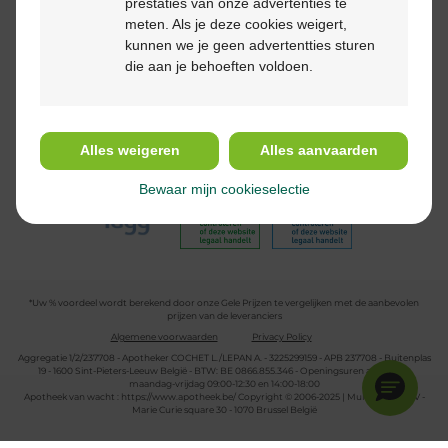
prestaties van onze advertenties te
meten. Als je deze cookies weigert,
kunnen we je geen advertentties sturen
die aan je behoeften voldoen.
Volg ons
Alles weigeren
Alles aanvaarden
Bewaar mijn cookieselectie
*Uw % voordeel wordt berekend door onze Gele Prijzen te vergelijken met de aanbevolen
prijzen van de leveranciers
Algemene voorwaarden
Privacy Policy
Aggregatie 1/2/237708 - Apotheker COCHET L./LEPAN A. - 3225299159 - APB 237708 - Buitenplas
19 - 1600 Sint-Pieters-Leeuw België - BTW: BE 0866.855.346 - Openingsuren apotheek:
maandag-vrijdag 09:00-12:30 en 14:00-18:00
Apotheek van wacht :
https://www.apotheek.be/
Copyright © 2006-2025 | Multipharma CV -
Marie Curie square 30 - 1070 Brussel België