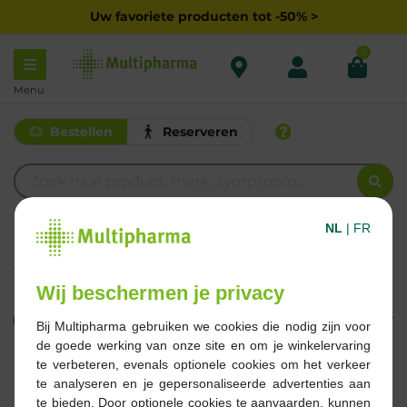
Uw favoriete producten tot -50% >
0
Menu
Bestellen
Reserveren
NL
|
FR
A
ACTI-SUN
Wij beschermen je privacy
Filteren
Bij Multipharma gebruiken we cookies die nodig zijn voor
de goede werking van onze site en om je winkelervaring
te verbeteren, evenals optionele cookies om het verkeer
1 Resultaten
te analyseren en je gepersonaliseerde advertenties aan
te bieden. Door optionele cookies te aanvaarden, kunnen