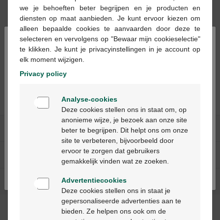
we je behoeften beter begrijpen en je producten en
diensten op maat aanbieden. Je kunt ervoor kiezen om
alleen bepaalde cookies te aanvaarden door deze te
×
selecteren en vervolgens op "Bewaar mijn cookieselectie"
te klikken. Je kunt je privacyinstellingen in je account op
€ 17,30
elk moment wijzigen.
Acti-sun Forte capsules
Privacy policy
30st
Welkom
Analyse-cookies
Bienvenue
Deze cookies stellen ons in staat om, op
anonieme wijze, je bezoek aan onze site
Onze diensten
beter te begrijpen. Dit helpt ons om onze
Ga verder in het nederlands
site te verbeteren, bijvoorbeeld door
ervoor te zorgen dat gebruikers
Over Multipharma
Continuez en français
gemakkelijk vinden wat ze zoeken.
Advertentiecookies
Hulp & contact
Deze cookies stellen ons in staat je
gepersonaliseerde advertenties aan te
bieden. Ze helpen ons ook om de
Betaalmethodes