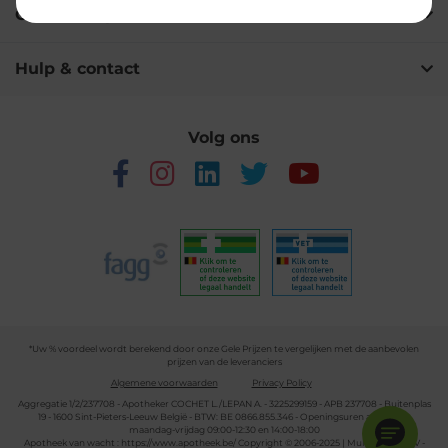
Over Multipharma
Hulp & contact
Volg ons
*Uw % voordeel wordt berekend door onze Gele Prijzen te vergelijken met de aanbevolen
prijzen van de leveranciers
Algemene voorwaarden
Privacy Policy
Aggregatie 1/2/237708 - Apotheker COCHET L./LEPAN A. - 3225299159 - APB 237708 - Buitenplas
19 - 1600 Sint-Pieters-Leeuw België - BTW: BE 0866.855.346 - Openingsuren apotheek:
maandag-vrijdag 09:00-12:30 en 14:00-18:00
Apotheek van wacht :
https://www.apotheek.be/
Copyright © 2006-2025 | Multipharma CV -