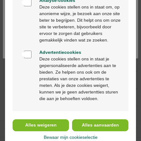
Analyse-cookies
Bienvenue
Deze cookies stellen ons in staat om, op
anonieme wijze, je bezoek aan onze site
beter te begrijpen. Dit helpt ons om onze
Ga verder in het nederlands
Productbeschrijving
site te verbeteren, bijvoorbeeld door
ervoor te zorgen dat gebruikers
Continuez en français
Beschrijving
gemakkelijk vinden wat ze zoeken.
Advertentiecookies
Eigenschappen
Deze cookies stellen ons in staat je
gepersonaliseerde advertenties aan te
bieden. Ze helpen ons ook om de
Indicaties
prestaties van onze advertenties te
meten. Als je deze cookies weigert,
Gebruik
kunnen we je geen advertentties sturen
die aan je behoeften voldoen.
Ingrediënten
Alles weigeren
Alles aanvaarden
Onze diensten
Bewaar mijn cookieselectie