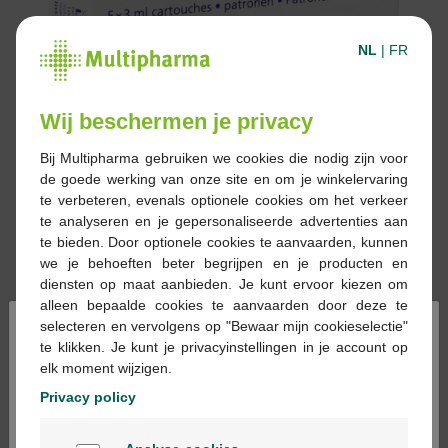
NL
|
FR
Wij beschermen je privacy
Bij Multipharma gebruiken we cookies die nodig zijn voor
de goede werking van onze site en om je winkelervaring
te verbeteren, evenals optionele cookies om het verkeer
te analyseren en je gepersonaliseerde advertenties aan
te bieden. Door optionele cookies te aanvaarden, kunnen
we je behoeften beter begrijpen en je producten en
diensten op maat aanbieden. Je kunt ervoor kiezen om
alleen bepaalde cookies te aanvaarden door deze te
×
selecteren en vervolgens op "Bewaar mijn cookieselectie"
te klikken. Je kunt je privacyinstellingen in je account op
Reserveren
Bestellen
elk moment wijzigen.
Privacy policy
Geneesmiddelen met voorschrift kunnen
alleen in apotheken en op basis van een
Welkom
medisch voorschrift worden verstrekt.